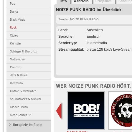
Info
Webradio
Programm
Sendun
Pop
NOIZE PUNK RADIO im Überblick
Dance
Black Music
Sender: NOIZE PUNK RADIO
Rock
Land
Australien
Oldies
Sprache
Englisch
Sendertyp
Internetradio
Künstler
Streamqualität
bis zu 128 kbit/s Live-Strea
Schlager & Discofox
Volksmusik
Country
Jazz & Blues
Weltmusik
WER NOIZE PUNK RADIO HÖRT
Gothic & Mittelalter
Soundtracks & Musical
Kinder-Musik
Mehr Genres
Hörspiele im Radio