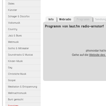
Oldies
Künstler
Schlager & Discofox
Info
Webradio
Programm
Sendun
Volksmusik
Programm von laut.fm radio-arnstorf
Country
Jazz & Blues
Weltmusik
Gothic & Mittelalter
phonostar hat k
Soundtracks & Musical
Gehe auf die
Website des
Kinder-Musik
Gay
Christliche Musik
Gospel
Meditation & Entspannung
Weihnachtsmusik
Bunt gemischt
Sonstiges