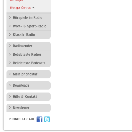
Weniger Genres
Hörspiele im Radio
Wort- & Sport-Radio
Klassik-Radio
Radiosender
Beliebteste Radios
Beliebteste Podcasts
Mein phonostar
Downloads
Hilfe & Kontakt
Newsletter
PHONOSTAR AUF