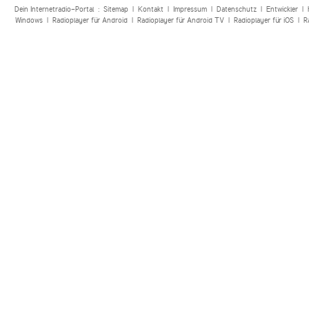
Dein Internetradio-Portal :
Sitemap
|
Kontakt
|
Impressum
|
Datenschutz
|
Entwickler
|
Windows
|
Radioplayer für Android
|
Radioplayer für Android TV
|
Radioplayer für iOS
|
R