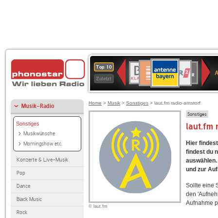
ANTENNE
Deutschlandfunk
WDR
BR-
Deutschlandfunk
80er
SWR3
WDR
NDR
SWR
Top 10
BAYERN
Kultur
2
KLASSIK
90er
4
2
Kultur
Zuletzt
OLDIE
ANTENNE
Home
>
Musik
>
Sonstiges
> laut.fm radio-arnstorf
Musik-Radio
Sonstiges
Sonstiges
laut.fm
Musikwünsche
Hier findes
Morningshow etc.
findest du 
Konzerte & Live-Musik
auswählen. 
und zur Au
Pop
Sollte eine
Dance
den 'Aufneh
Black Music
Aufnahme p
© laut.fm
Rock