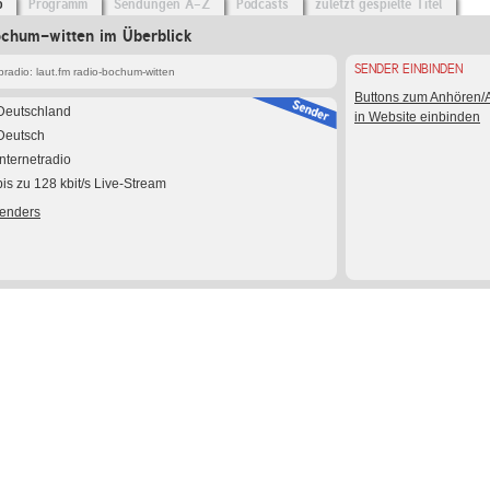
o
Programm
Sendungen A-Z
Podcasts
zuletzt gespielte Titel
ochum-witten im Überblick
SENDER EINBINDEN
radio: laut.fm radio-bochum-witten
Buttons zum Anhören
Deutschland
in Website einbinden
Deutsch
Internetradio
bis zu 128 kbit/s Live-Stream
Senders