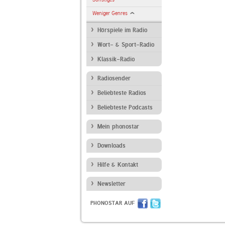
Weniger Genres
Hörspiele im Radio
Wort- & Sport-Radio
Klassik-Radio
Radiosender
Beliebteste Radios
Beliebteste Podcasts
Mein phonostar
Downloads
Hilfe & Kontakt
Newsletter
PHONOSTAR AUF