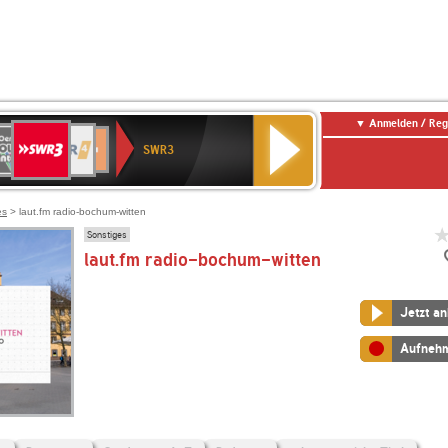
Anmelden / Reg
SWR3
0er
WDR
chlandfunk
SWR1
Deutschlandfunk
NDR
SWR3
0er
4
Baden-
Kultur
2
LDIE
Württemberg
NTENNE
es
> laut.fm radio-bochum-witten
Sonstiges
laut.fm radio-bochum-witten
Jetzt a
Aufneh