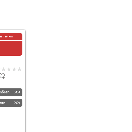
istrieren
nhören
men