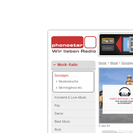
8
Deuts
Top 10
9
Zuletzt
O
A
Home
>
Musik
>
Sonstig
Musik-Radio
Sonstiges
Musikwünsche
Morningshow etc.
Konzerte & Live-Musik
Pop
Dance
Black Music
© laut.fm
Rock