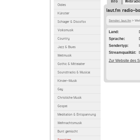
Info
Webradi
Oldies
laut.fm radio-b
Künstler
Sender: laut.fm
> Web
Schlager & Discofox
Volksmusik
Land
Country
Sprache
Sendertyp
Jazz & Blues
Streamqualität
Weltmusik
Zur Website des 
Gothic & Mittelalter
Soundtracks & Musical
Kinder-Musik
Gay
Christliche Musik
Gospel
Meditation & Entspannung
Weihnachtsmusik
Bunt gemischt
Sonstiges