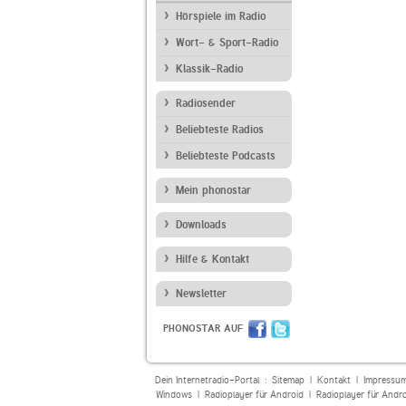
Hörspiele im Radio
Wort- & Sport-Radio
Klassik-Radio
Radiosender
Beliebteste Radios
Beliebteste Podcasts
Mein phonostar
Downloads
Hilfe & Kontakt
Newsletter
PHONOSTAR AUF
Dein Internetradio-Portal :
Sitemap
|
Kontakt
|
Impressu
Windows
|
Radioplayer für Android
|
Radioplayer für Andr