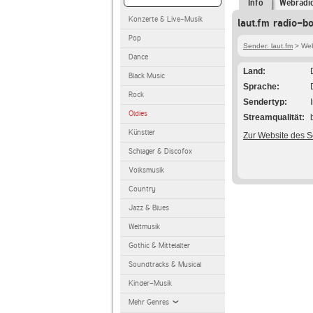
Info
Webradi
Konzerte & Live-Musik
laut.fm radio-b
Pop
Sender: laut.fm
> Webr
Dance
Land
Black Music
Sprache
Rock
Sendertyp
Oldies
Streamqualität
Künstler
Zur Website des 
Schlager & Discofox
Volksmusik
Country
Jazz & Blues
Weltmusik
Gothic & Mittelalter
Soundtracks & Musical
Kinder-Musik
Mehr Genres