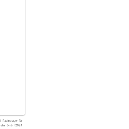
|
Radioplayer für
star GmbH 2024