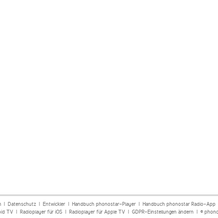
m
|
Datenschutz
|
Entwickler
|
Handbuch phonostar-Player
|
Handbuch phonostar Radio-App
oid TV
|
Radioplayer für iOS
|
Radioplayer für Apple TV
|
GDPR-Einstellungen ändern
| © phono