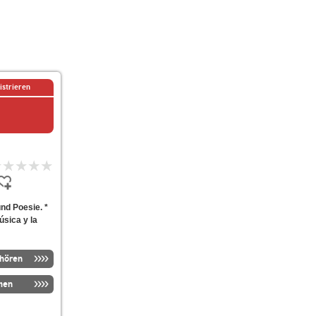
istrieren
nd Poesie. *
úsica y la
nhören
men