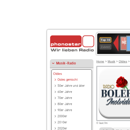
D
NDR
Top 10
2
Zuletzt
Home
>
Musik
>
Oldies
Musik-Radio
Oldies
Oldies gemischt
50er Jahre und älter
60er Jahre
70er Jahre
80er Jahre
90er Jahre
2000er
2010er
© laut.fm
2020er