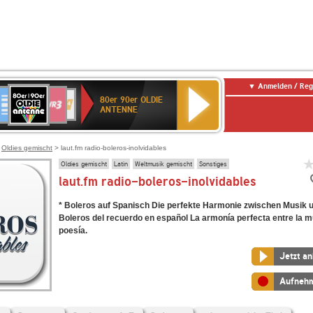
Anmelden / Reg
80er
eutschlandfunk
SWR3
WDR
SWR
80er 90er OLDIE
90er
4
Kultur
ANTENNE
OLDIE
ANTENNE
>
Oldies gemischt
> laut.fm radio-boleros-inolvidables
Oldies gemischt
Latin
Weltmusik gemischt
Sonstiges
laut.fm radio-boleros-inolvidables
* Boleros auf Spanisch Die perfekte Harmonie zwischen Musik u
Boleros del recuerdo en español La armonía perfecta entre la m
poesía.
Jetzt a
Aufneh