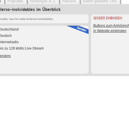
o
Programm
Sendungen A-Z
Podcasts
zuletzt gespielte Titel
oleros-inolvidables im Überblick
SENDER EINBINDEN
adio: laut.fm radio-boleros-inolvidables
Buttons zum Anhören
Deutschland
in Website einbinden
Deutsch
Internetradio
bis zu 128 kbit/s Live-Stream
Senders