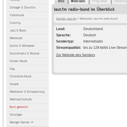
Info
Webradio
Programm
Sendun
Schlager & Discofox
laut.fm radio-bund im Überblick
Volksmusik
Sender: laut.fm
> Webradio: laut.fm radio-bund
Country
Land
Deutschland
Jazz & Blues
Sprache
Deutsch
Weltmusik
Sendertyp
Internetradio
Gothic & Mittelalter
Streamqualität
bis zu 128 kbit/s Live-Strea
Soundtracks & Musical
Zur Website des Senders
Kinder-Musik
Gay
Christliche Musik
Gospel
Meditation & Entspannung
Weihnachtsmusik
Bunt gemischt
Sonstiges
Weniger Genres