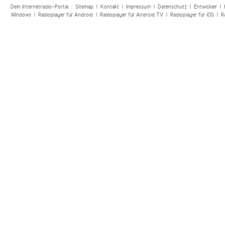
Dein Internetradio-Portal :
Sitemap
|
Kontakt
|
Impressum
|
Datenschutz
|
Entwickler
|
Windows
|
Radioplayer für Android
|
Radioplayer für Android TV
|
Radioplayer für iOS
|
R