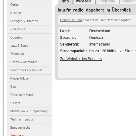
Info
Webradio
Programm
Sendun
Oldies
laut.fm radio-dagobert im Überblick
Künstler
Sender: laut.fm
> Webradio: laut.fm radio-dagobert
Schlager & Discofox
Volksmusik
Land
Deutschland
Country
Sprache
Deutsch
Sendertyp
Internetradio
Jazz & Blues
Streamqualität
bis zu 128 kbit/s Live-Strea
Weltmusik
Zur Website des Senders
Gothic & Mittelalter
Soundtracks & Musical
Kinder-Musik
Gay
Christliche Musik
Gospel
Meditation & Entspannung
Weihnachtsmusik
Bunt gemischt
Sonstiges