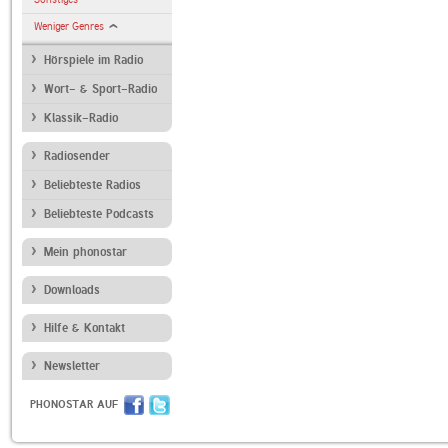
Weniger Genres
Hörspiele im Radio
Wort- & Sport-Radio
Klassik-Radio
Radiosender
Beliebteste Radios
Beliebteste Podcasts
Mein phonostar
Downloads
Hilfe & Kontakt
Newsletter
PHONOSTAR AUF