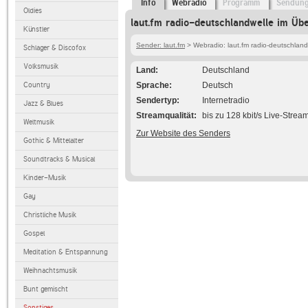
Info
Webradio
Programm
Sendun
Oldies
laut.fm radio-deutschlandwelle im Übe
Künstler
Sender: laut.fm
> Webradio: laut.fm radio-deutschland
Schlager & Discofox
Volksmusik
Land
Deutschland
Country
Sprache
Deutsch
Sendertyp
Internetradio
Jazz & Blues
Streamqualität
bis zu 128 kbit/s Live-Strea
Weltmusik
Zur Website des Senders
Gothic & Mittelalter
Soundtracks & Musical
Kinder-Musik
Gay
Christliche Musik
Gospel
Meditation & Entspannung
Weihnachtsmusik
Bunt gemischt
Sonstiges