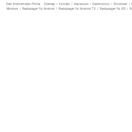
Dein Internetradio-Portal :
Sitemap
|
Kontakt
|
Impressum
|
Datenschutz
|
Entwickler
|
Windows
|
Radioplayer für Android
|
Radioplayer für Android TV
|
Radioplayer für iOS
|
R