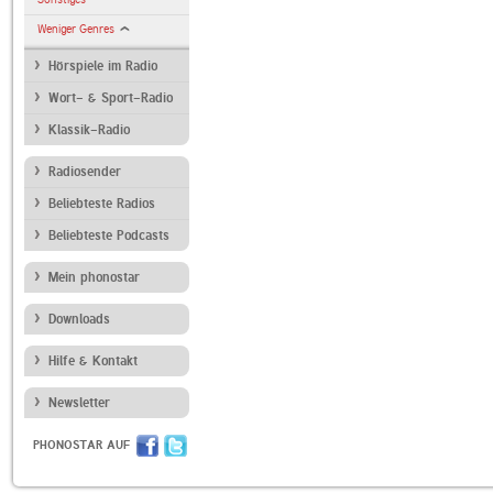
Weniger Genres
Hörspiele im Radio
Wort- & Sport-Radio
Klassik-Radio
Radiosender
Beliebteste Radios
Beliebteste Podcasts
Mein phonostar
Downloads
Hilfe & Kontakt
Newsletter
PHONOSTAR AUF