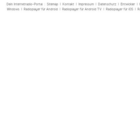
Dein Internetradio-Portal :
Sitemap
|
Kontakt
|
Impressum
|
Datenschutz
|
Entwickler
|
Windows
|
Radioplayer für Android
|
Radioplayer für Android TV
|
Radioplayer für iOS
|
R