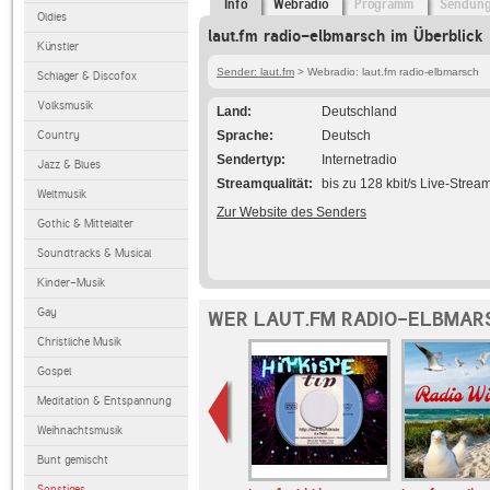
Info
Webradio
Programm
Sendun
Oldies
laut.fm radio-elbmarsch im Überblick
Künstler
Sender: laut.fm
> Webradio: laut.fm radio-elbmarsch
Schlager & Discofox
Volksmusik
Land
Deutschland
Country
Sprache
Deutsch
Sendertyp
Internetradio
Jazz & Blues
Streamqualität
bis zu 128 kbit/s Live-Strea
Weltmusik
Zur Website des Senders
Gothic & Mittelalter
Soundtracks & Musical
Kinder-Musik
Gay
WER LAUT.FM RADIO-ELBMAR
Christliche Musik
Gospel
Meditation & Entspannung
Weihnachtsmusik
Bunt gemischt
Sonstiges