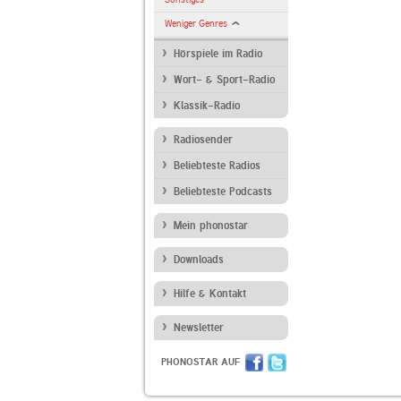
Weniger Genres
Hörspiele im Radio
Wort- & Sport-Radio
Klassik-Radio
Radiosender
Beliebteste Radios
Beliebteste Podcasts
Mein phonostar
Downloads
Hilfe & Kontakt
Newsletter
PHONOSTAR AUF