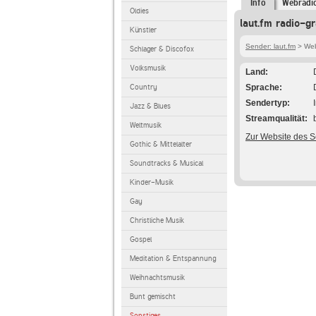
Info
Webradi
Oldies
laut.fm radio-g
Künstler
Sender: laut.fm
> Webr
Schlager & Discofox
Volksmusik
Land
Country
Sprache
Sendertyp
Jazz & Blues
Streamqualität
Weltmusik
Zur Website des 
Gothic & Mittelalter
Soundtracks & Musical
Kinder-Musik
Gay
Christliche Musik
Gospel
Meditation & Entspannung
Weihnachtsmusik
Bunt gemischt
Sonstiges