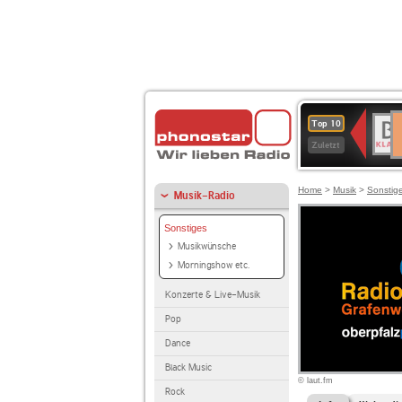
D
BR-
Top 10
Ku
KLAS
Zuletzt
Home
>
Musik
>
Sonstig
Musik-Radio
Sonstiges
Musikwünsche
Morningshow etc.
Konzerte & Live-Musik
Pop
Dance
Black Music
© laut.fm
Rock