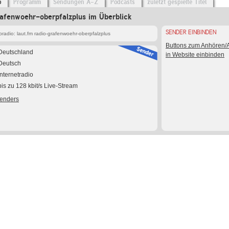
o
Programm
Sendungen A-Z
Podcasts
zuletzt gespielte Titel
rafenwoehr-oberpfalzplus im Überblick
SENDER EINBINDEN
adio: laut.fm radio-grafenwoehr-oberpfalzplus
Buttons zum Anhören
Deutschland
in Website einbinden
Deutsch
Internetradio
bis zu 128 kbit/s Live-Stream
Senders