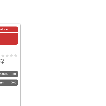
istrieren
nhören
men