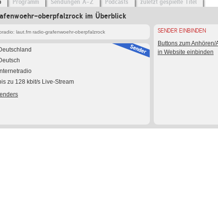
o
Programm
Sendungen A-Z
Podcasts
zuletzt gespielte Titel
rafenwoehr-oberpfalzrock im Überblick
SENDER EINBINDEN
adio: laut.fm radio-grafenwoehr-oberpfalzrock
Buttons zum Anhören
Deutschland
in Website einbinden
Deutsch
Internetradio
bis zu 128 kbit/s Live-Stream
Senders