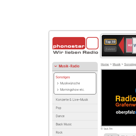
W
SWR
Top 10
4
Zuletzt
Home
>
Musik
>
Sonstig
Musik-Radio
Sonstiges
Musikwünsche
Morningshow etc.
Konzerte & Live-Musik
Pop
Dance
Black Music
© laut.fm
Rock