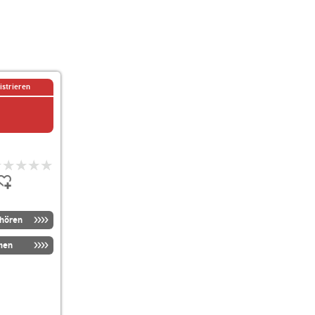
istrieren
nhören
men