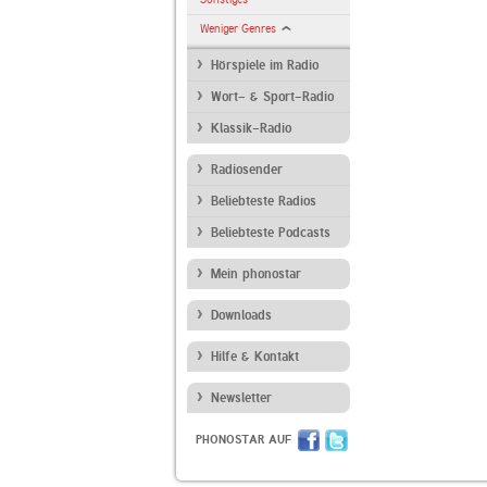
Weniger Genres
Hörspiele im Radio
Wort- & Sport-Radio
Klassik-Radio
Radiosender
Beliebteste Radios
Beliebteste Podcasts
Mein phonostar
Downloads
Hilfe & Kontakt
Newsletter
PHONOSTAR AUF