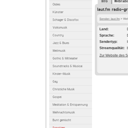
Info
Webradi
Oldies
laut.fm radio-g
Künstler
Sender: laut.fm
> Webr
Schlager & Discofox
Volksmusik
Land
Country
Sprache
Sendertyp
Jazz & Blues
Streamqualität
Weltmusik
Zur Website des 
Gothic & Mittelalter
Soundtracks & Musical
Kinder-Musik
Gay
Christliche Musik
Gospel
Meditation & Entspannung
Weihnachtsmusik
Bunt gemischt
Sonstiges