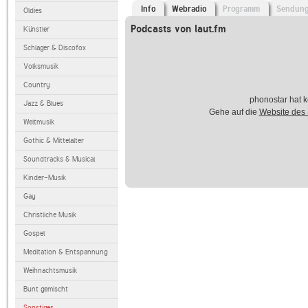
Info
Webradio
Programm
Sendun
Oldies
Podcasts von laut.fm
Künstler
Schlager & Discofox
Volksmusik
Country
phonostar hat k
Jazz & Blues
Gehe auf die
Website des
Weltmusik
Gothic & Mittelalter
Soundtracks & Musical
Kinder-Musik
Gay
Christliche Musik
Gospel
Meditation & Entspannung
Weihnachtsmusik
Bunt gemischt
Sonstiges