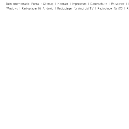
Dein Internetradio-Portal :
Sitemap
|
Kontakt
|
Impressum
|
Datenschutz
|
Entwickler
|
Windows
|
Radioplayer für Android
|
Radioplayer für Android TV
|
Radioplayer für iOS
|
R