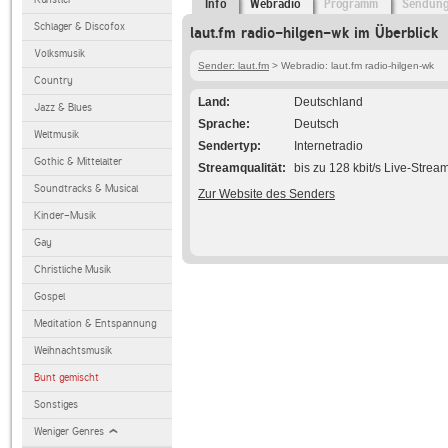
Info
Webradio
Programm
Sendun
Schlager & Discofox
laut.fm radio-hilgen-wk im Überblick
Volksmusik
Sender: laut.fm
> Webradio: laut.fm radio-hilgen-wk
Country
Land
Deutschland
Jazz & Blues
Sprache
Deutsch
Weltmusik
Sendertyp
Internetradio
Gothic & Mittelalter
Streamqualität
bis zu 128 kbit/s Live-Strea
Soundtracks & Musical
Zur Website des Senders
Kinder-Musik
Gay
Christliche Musik
Gospel
Meditation & Entspannung
Weihnachtsmusik
Bunt gemischt
Sonstiges
Weniger Genres