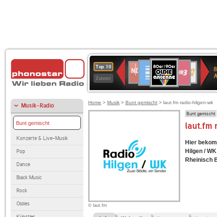
80er
Deutschlandfunk
SWR3
NDR
WDR
SWR
Top 10
8
90er
2
4
Kultur
Zuletzt
OLDIE
ANTENNE
Home
>
Musik
>
Bunt gemischt
> laut.fm radio-hilgen-wk
Musik-Radio
Bunt gemischt
Bunt gemischt
laut.fm
Konzerte & Live-Musik
Hier bekomm
Hilgen / WK
Pop
Rheinisch B
Dance
Black Music
Rock
Oldies
© laut.fm
Künstler