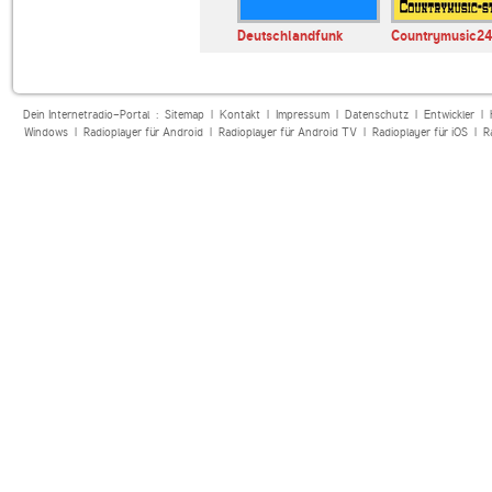
Deutschlandfunk
Countrymusic24
Dein Internetradio-Portal :
Sitemap
|
Kontakt
|
Impressum
|
Datenschutz
|
Entwickler
|
Windows
|
Radioplayer für Android
|
Radioplayer für Android TV
|
Radioplayer für iOS
|
R