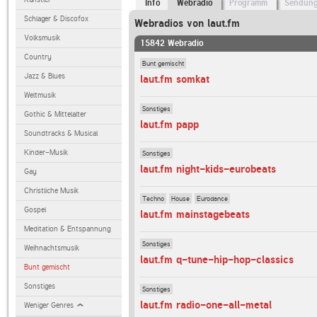
Info
Webradio
Programm
Sendun
Schlager & Discofox
Webradios von laut.fm
Volksmusik
15842 Webradio
Country
Bunt gemischt
Jazz & Blues
laut.fm somkat
Weltmusik
Sonstiges
Gothic & Mittelalter
laut.fm papp
Soundtracks & Musical
Kinder-Musik
Sonstiges
laut.fm night-kids-eurobeats
Gay
Christliche Musik
Techno
House
Eurodance
Gospel
laut.fm mainstagebeats
Meditation & Entspannung
Sonstiges
Weihnachtsmusik
laut.fm q-tune-hip-hop-classics
Bunt gemischt
Sonstiges
Sonstiges
laut.fm radio-one-all-metal
Weniger Genres