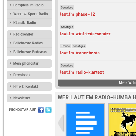
Hörspiele im Radio
Sonstiges
laut.fm phase-12
Wort- & Sport-Radio
Klassik-Radio
Sonstiges
laut.fm winfrieds-sender
Radiosender
Beliebteste Radios
Trance
Sonstiges
Beliebteste Podcasts
laut.fm trancebeats
Mein phonostar
Sonstiges
laut.fm radio-klartext
Downloads
Mehr Webr
Hilfe & Kontakt
WER LAUT.FM RADIO-HUMBA H
Newsletter
PHONOSTAR AUF