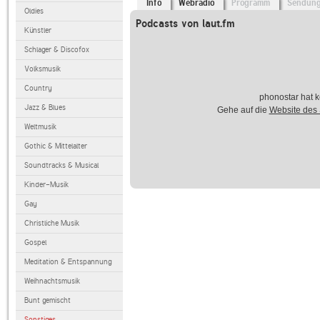
Info
Webradio
Programm
Sendun
Oldies
Podcasts von laut.fm
Künstler
Schlager & Discofox
Volksmusik
Country
phonostar hat k
Jazz & Blues
Gehe auf die
Website des
Weltmusik
Gothic & Mittelalter
Soundtracks & Musical
Kinder-Musik
Gay
Christliche Musik
Gospel
Meditation & Entspannung
Weihnachtsmusik
Bunt gemischt
Sonstiges