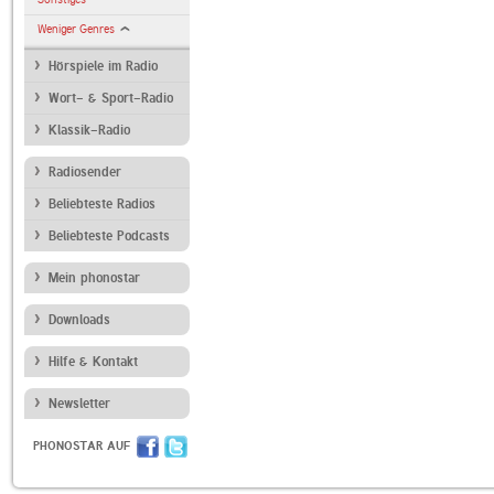
Weniger Genres
Hörspiele im Radio
Wort- & Sport-Radio
Klassik-Radio
Radiosender
Beliebteste Radios
Beliebteste Podcasts
Mein phonostar
Downloads
Hilfe & Kontakt
Newsletter
PHONOSTAR AUF