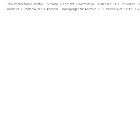
Dein Internetradio-Portal :
Sitemap
|
Kontakt
|
Impressum
|
Datenschutz
|
Entwickler
|
Windows
|
Radioplayer für Android
|
Radioplayer für Android TV
|
Radioplayer für iOS
|
R