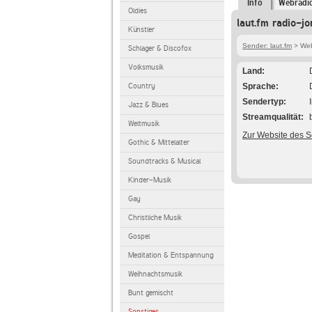
Info
Webradi
Oldies
laut.fm radio-j
Künstler
Sender: laut.fm
> Webr
Schlager & Discofox
Volksmusik
Land
Country
Sprache
Sendertyp
Jazz & Blues
Streamqualität
Weltmusik
Zur Website des 
Gothic & Mittelalter
Soundtracks & Musical
Kinder-Musik
Gay
Christliche Musik
Gospel
Meditation & Entspannung
Weihnachtsmusik
Bunt gemischt
Sonstiges