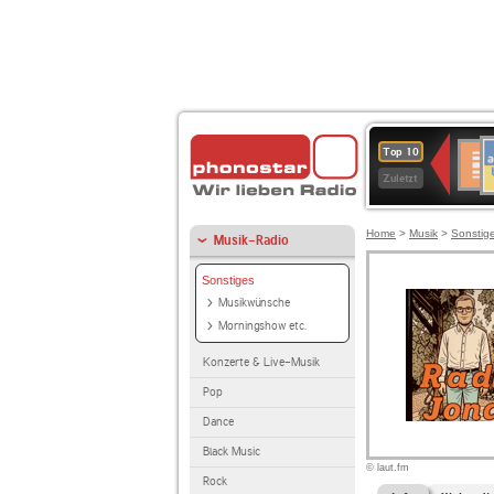
A
Deuts
Top 10
B
Kultu
Zuletzt
Home
>
Musik
>
Sonstig
Musik-Radio
Sonstiges
Musikwünsche
Morningshow etc.
Konzerte & Live-Musik
Pop
Dance
Black Music
© laut.fm
Rock