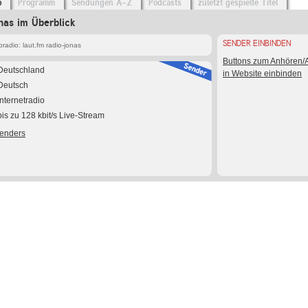
o
Programm
Sendungen A-Z
Podcasts
zuletzt gespielte Titel
onas im Überblick
SENDER EINBINDEN
adio: laut.fm radio-jonas
Buttons zum Anhören
Deutschland
in Website einbinden
Deutsch
Internetradio
bis zu 128 kbit/s Live-Stream
Senders