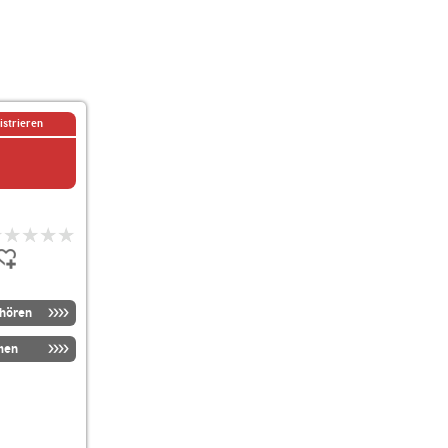
istrieren
nhören
men