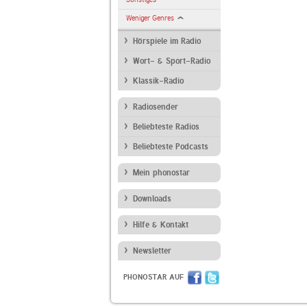
Weniger Genres
Hörspiele im Radio
Wort- & Sport-Radio
Klassik-Radio
Radiosender
Beliebteste Radios
Beliebteste Podcasts
Mein phonostar
Downloads
Hilfe & Kontakt
Newsletter
PHONOSTAR AUF