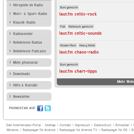
Hörspiele im Radio
Bunt gemischt
laut.fm celtic-rock
Wort- & Sport-Radio
Klassik-Radio
Folk
Weltmusik gemischt
laut.fm celtic-sounds
Radiosender
Beliebteste Radios
Modern Rock
Heavy Metal
Beliebteste Podcasts
laut.fm chaos-radio
Mein phonostar
Bunt gemischt
laut.fm chart-tipps
Downloads
Mehr Webr
Hilfe & Kontakt
Newsletter
PHONOSTAR AUF
Dein Internetradio-Portal :
Sitemap
|
Kontakt
|
Impressum
|
Datenschutz
|
Entwickler
|
Windows
|
Radioplayer für Android
|
Radioplayer für Android TV
|
Radioplayer für iOS
|
R