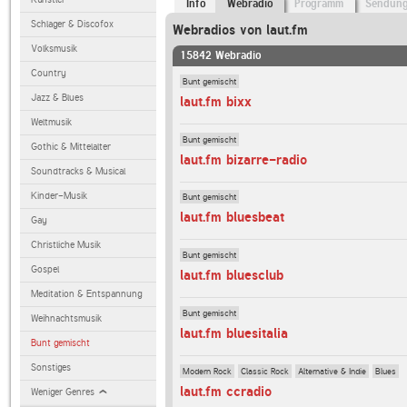
Info
Webradio
Programm
Sendun
Schlager & Discofox
Webradios von laut.fm
Volksmusik
15842 Webradio
Country
Bunt gemischt
Jazz & Blues
laut.fm bixx
Weltmusik
Bunt gemischt
Gothic & Mittelalter
laut.fm bizarre-radio
Soundtracks & Musical
Kinder-Musik
Bunt gemischt
laut.fm bluesbeat
Gay
Christliche Musik
Bunt gemischt
Gospel
laut.fm bluesclub
Meditation & Entspannung
Bunt gemischt
Weihnachtsmusik
laut.fm bluesitalia
Bunt gemischt
Sonstiges
Modern Rock
Classic Rock
Alternative & Indie
Blues
laut.fm ccradio
Weniger Genres