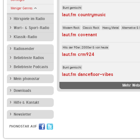
Bunt gemischt
Weniger Genres
laut.fm countrymusic
Hörspiele im Radio
Modern Rock
Classic Rock
Heavy Metal
Alternative & 
Wort- & Sport-Radio
laut.fm covenant
Klassik-Radio
Hits der 90er, 2000er & von heute
Radiosender
laut.fm crm924
Beliebteste Radios
Beliebteste Podcasts
Bunt gemischt
laut.fm dancefloor-vibes
Mein phonostar
Mehr Webr
Downloads
Hilfe & Kontakt
Newsletter
PHONOSTAR AUF