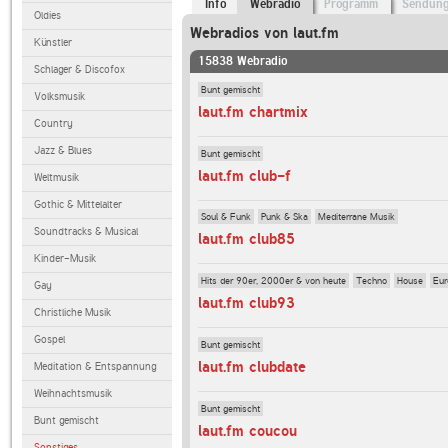
Info
Webradio
Programm
Sendun
Oldies
Webradios von laut.fm
Künstler
15838 Webradio
Schlager & Discofox
Bunt gemischt
Volksmusik
laut.fm chartmix
Country
Jazz & Blues
Bunt gemischt
laut.fm club-f
Weltmusik
Gothic & Mittelalter
Soul & Funk
Punk & Ska
Mediterrane Musik
Soundtracks & Musical
laut.fm club85
Kinder-Musik
Hits der 90er, 2000er & von heute
Techno
House
Eur
Gay
laut.fm club93
Christliche Musik
Gospel
Bunt gemischt
laut.fm clubdate
Meditation & Entspannung
Weihnachtsmusik
Bunt gemischt
Bunt gemischt
laut.fm coucou
Sonstiges