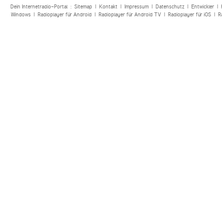
Dein Internetradio-Portal :
Sitemap
|
Kontakt
|
Impressum
|
Datenschutz
|
Entwickler
|
Windows
|
Radioplayer für Android
|
Radioplayer für Android TV
|
Radioplayer für iOS
|
R