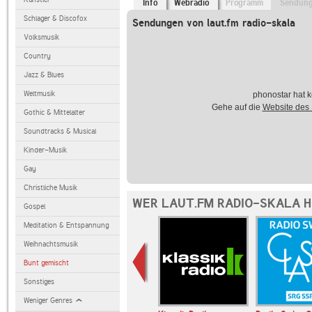
Info
Webradio
Programm
Sendun
Schlager & Discofox
Sendungen von laut.fm radio-skala
Volksmusik
Country
Jazz & Blues
Weltmusik
phonostar hat k
Gehe auf die
Website des
Gothic & Mittelalter
Soundtracks & Musical
Kinder-Musik
Gay
Christliche Musik
WER LAUT.FM RADIO-SKALA H
Gospel
Meditation & Entspannung
Weihnachtsmusik
Bunt gemischt
Sonstiges
Weniger Genres