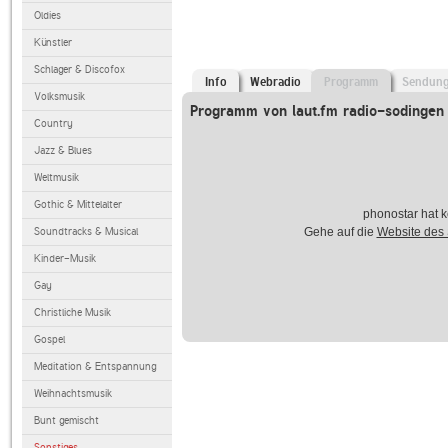
Oldies
Künstler
Schlager & Discofox
Info
Webradio
Programm
Sendun
Volksmusik
Programm von laut.fm radio-sodingen
Country
Jazz & Blues
Weltmusik
Gothic & Mittelalter
phonostar hat k
Soundtracks & Musical
Gehe auf die
Website des
Kinder-Musik
Gay
Christliche Musik
Gospel
Meditation & Entspannung
Weihnachtsmusik
Bunt gemischt
Sonstiges