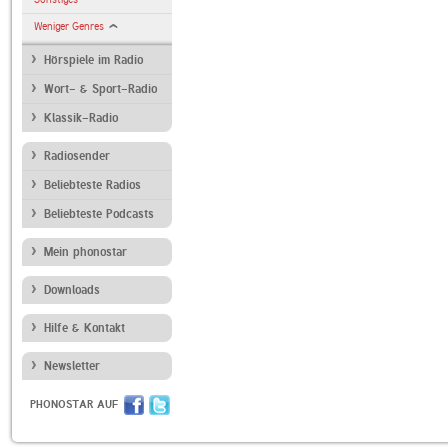
Weniger Genres
Hörspiele im Radio
Wort- & Sport-Radio
Klassik-Radio
Radiosender
Beliebteste Radios
Beliebteste Podcasts
Mein phonostar
Downloads
Hilfe & Kontakt
Newsletter
PHONOSTAR AUF