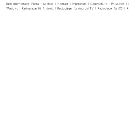
Dein Internetradio-Portal :
Sitemap
|
Kontakt
|
Impressum
|
Datenschutz
|
Entwickler
|
Windows
|
Radioplayer für Android
|
Radioplayer für Android TV
|
Radioplayer für iOS
|
R