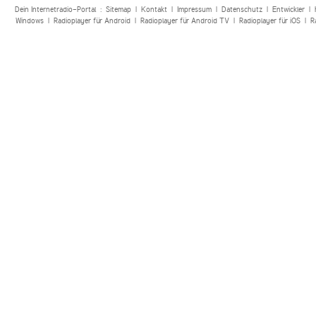
Dein Internetradio-Portal :
Sitemap
|
Kontakt
|
Impressum
|
Datenschutz
|
Entwickler
|
Windows
|
Radioplayer für Android
|
Radioplayer für Android TV
|
Radioplayer für iOS
|
R