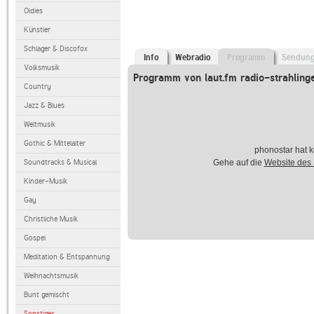
Oldies
Künstler
Schlager & Discofox
Info
Webradio
Programm
Sendun
Volksmusik
Programm von laut.fm radio-strahling
Country
Jazz & Blues
Weltmusik
Gothic & Mittelalter
phonostar hat k
Soundtracks & Musical
Gehe auf die
Website des
Kinder-Musik
Gay
Christliche Musik
Gospel
Meditation & Entspannung
Weihnachtsmusik
Bunt gemischt
Sonstiges