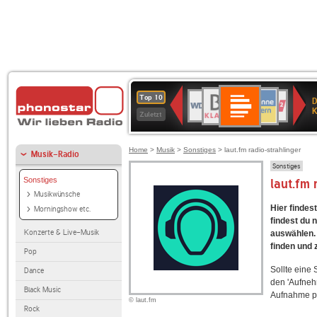
Deutschlandfunk
BR-
ANTENNE
WDR
Deutschlandfunk
80er
SWR3
NDR
WDR
SWR
Top 10
D
Kultur
KLASSIK
BAYERN
4
90er
2
2
Kultur
K
Zuletzt
OLDIE
ANTENNE
Home
>
Musik
>
Sonstiges
> laut.fm radio-strahlinger
Musik-Radio
Sonstiges
Sonstiges
laut.fm
Musikwünsche
Hier findes
Morningshow etc.
findest du 
Konzerte & Live-Musik
auswählen. 
finden und 
Pop
Sollte eine
Dance
den 'Aufneh
Black Music
Aufnahme p
© laut.fm
Rock