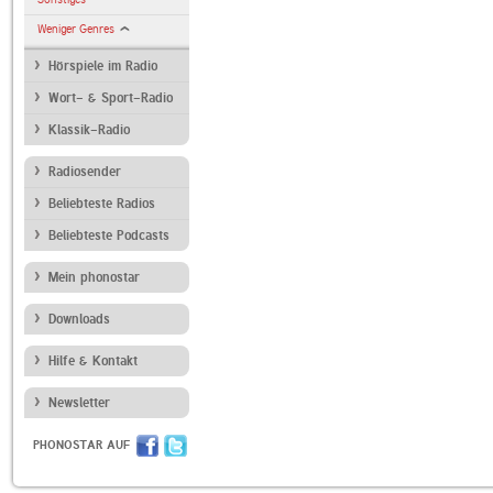
Weniger Genres
Hörspiele im Radio
Wort- & Sport-Radio
Klassik-Radio
Radiosender
Beliebteste Radios
Beliebteste Podcasts
Mein phonostar
Downloads
Hilfe & Kontakt
Newsletter
PHONOSTAR AUF