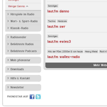
Sonstiges
Weniger Genres
laut.fm danno
Hörspiele im Radio
Techno
Hardcore
Wort- & Sport-Radio
laut.fm swr
Klassik-Radio
Sonstiges
Radiosender
laut.fm ewiex3
Beliebteste Radios
Beliebteste Podcasts
Hits der 90er, 2000er & von heute
Heavy Metal
Rock'n'
laut.fm wallex-radio
Mein phonostar
Mehr Webr
Downloads
Hilfe & Kontakt
Newsletter
PHONOSTAR AUF