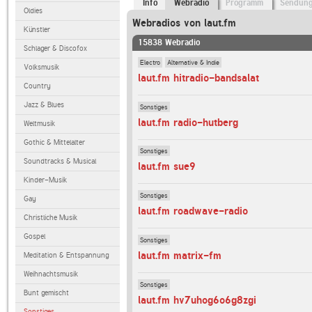
Info
Webradio
Programm
Sendun
Oldies
Webradios von laut.fm
Künstler
15838 Webradio
Schlager & Discofox
Electro
Alternative & Indie
Volksmusik
laut.fm hitradio-bandsalat
Country
Jazz & Blues
Sonstiges
laut.fm radio-hutberg
Weltmusik
Gothic & Mittelalter
Sonstiges
Soundtracks & Musical
laut.fm sue9
Kinder-Musik
Sonstiges
Gay
laut.fm roadwave-radio
Christliche Musik
Gospel
Sonstiges
laut.fm matrix-fm
Meditation & Entspannung
Weihnachtsmusik
Sonstiges
Bunt gemischt
laut.fm hv7uhog6o6g8zgi
Sonstiges