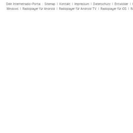
Dein Internetradio-Portal :
Sitemap
|
Kontakt
|
Impressum
|
Datenschutz
|
Entwickler
|
Windows
|
Radioplayer für Android
|
Radioplayer für Android TV
|
Radioplayer für iOS
|
R