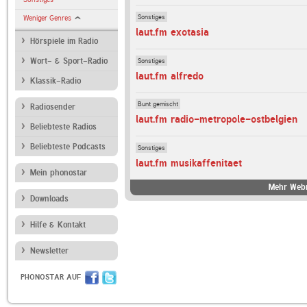
Sonstiges
Weniger Genres
laut.fm exotasia
Hörspiele im Radio
Sonstiges
Wort- & Sport-Radio
laut.fm alfredo
Klassik-Radio
Bunt gemischt
Radiosender
laut.fm radio-metropole-ostbelgien
Beliebteste Radios
Beliebteste Podcasts
Sonstiges
laut.fm musikaffenitaet
Mein phonostar
Mehr Webr
Downloads
Hilfe & Kontakt
Newsletter
PHONOSTAR AUF