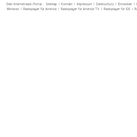
Dein Internetradio-Portal :
Sitemap
|
Kontakt
|
Impressum
|
Datenschutz
|
Entwickler
|
Windows
|
Radioplayer für Android
|
Radioplayer für Android TV
|
Radioplayer für iOS
|
R