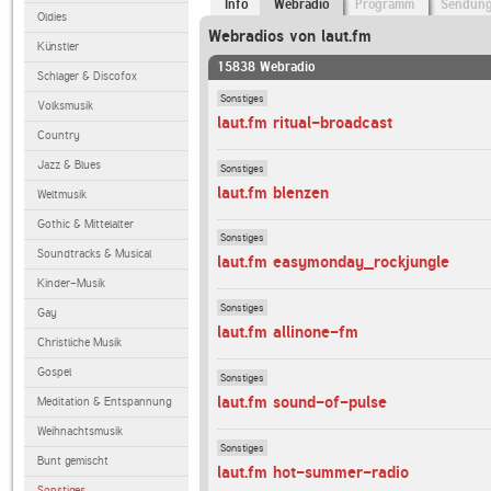
Info
Webradio
Programm
Sendun
Oldies
Webradios von laut.fm
Künstler
15838 Webradio
Schlager & Discofox
Sonstiges
Volksmusik
laut.fm ritual-broadcast
Country
Jazz & Blues
Sonstiges
laut.fm blenzen
Weltmusik
Gothic & Mittelalter
Sonstiges
Soundtracks & Musical
laut.fm easymonday_rockjungle
Kinder-Musik
Sonstiges
Gay
laut.fm allinone-fm
Christliche Musik
Gospel
Sonstiges
laut.fm sound-of-pulse
Meditation & Entspannung
Weihnachtsmusik
Sonstiges
Bunt gemischt
laut.fm hot-summer-radio
Sonstiges