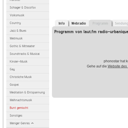
Schlager & Discofox
Volksmusik
Country
Info
Webradio
Programm
Sendun
Jazz & Blues
Programm von laut.fm radio-urbaniqu
Weltmusik
Gothic & Mittelalter
Soundtracks & Musical
phonostar hat k
Kinder-Musik
Gehe auf die
Website des
Gay
Christliche Musik
Gospel
Meditation & Entspannung
Weihnachtsmusik
Bunt gemischt
Sonstiges
Weniger Genres