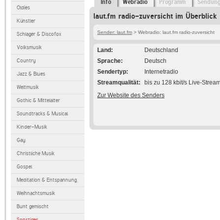
Info
Webradio
Programm
Sendun
Oldies
laut.fm radio-zuversicht im Überblick
Künstler
Sender: laut.fm
> Webradio: laut.fm radio-zuversicht
Schlager & Discofox
Volksmusik
Land
Deutschland
Country
Sprache
Deutsch
Sendertyp
Internetradio
Jazz & Blues
Streamqualität
bis zu 128 kbit/s Live-Strea
Weltmusik
Zur Website des Senders
Gothic & Mittelalter
Soundtracks & Musical
Kinder-Musik
Gay
Christliche Musik
Gospel
Meditation & Entspannung
Weihnachtsmusik
Bunt gemischt
Sonstiges