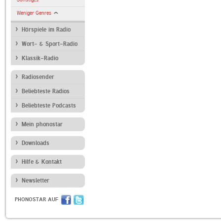
Weniger Genres
Hörspiele im Radio
Wort- & Sport-Radio
Klassik-Radio
Radiosender
Beliebteste Radios
Beliebteste Podcasts
Mein phonostar
Downloads
Hilfe & Kontakt
Newsletter
PHONOSTAR AUF