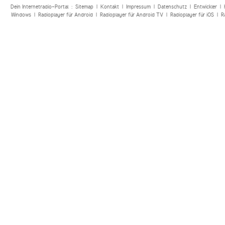
Dein Internetradio-Portal :
Sitemap
|
Kontakt
|
Impressum
|
Datenschutz
|
Entwickler
|
Windows
|
Radioplayer für Android
|
Radioplayer für Android TV
|
Radioplayer für iOS
|
R