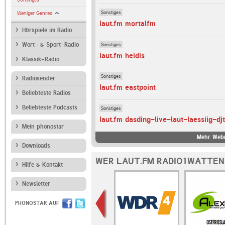
Sonstiges
Weniger Genres
laut.fm mortalfm
Hörspiele im Radio
Sonstiges
Wort- & Sport-Radio
laut.fm heidis
Klassik-Radio
Sonstiges
Radiosender
laut.fm eastpoint
Beliebteste Radios
Beliebteste Podcasts
Sonstiges
laut.fm dasding-live-laut-laessiig-d
Mein phonostar
Mehr Webr
Downloads
WER LAUT.FM RADIO1WATTEN
Hilfe & Kontakt
Newsletter
PHONOSTAR AUF