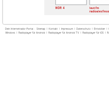
alle Hits
Radio 7 Wiesn Hits
WDR 4
laut.fm
radioalexfmos
Dein Internetradio-Portal :
Sitemap
|
Kontakt
|
Impressum
|
Datenschutz
|
Entwickler
|
Windows
|
Radioplayer für Android
|
Radioplayer für Android TV
|
Radioplayer für iOS
|
R