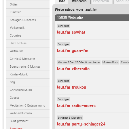
Info
Webradio
Programm
Sendun
Oldies
Webradios von laut.fm
Künstler
15838 Webradio
Schlager & Discofox
Sonstiges
Volksmusik
laut.fm sowhat
Country
Jazz & Blues
Sonstiges
laut.fm yuan-fm
Weltmusik
Gothic & Mittelalter
Hits der 90er, 2000er & von heute
Modern Rock
Classi
Soundtracks & Musical
laut.fm viberadio
Kinder-Musik
Sonstiges
Gay
laut.fm troukou
Christliche Musik
Gospel
Sonstiges
laut.fm radio-moers
Meditation & Entspannung
Weihnachtsmusik
Schlager & Discofox
Bunt gemischt
laut.fm party-schlager24
Sonstiges