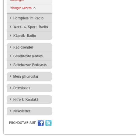
Weniger Genres
Hörspiele im Radio
Wort- & Sport-Radio
Klassik-Radio
Radiosender
Beliebteste Radios
Beliebteste Podcasts
Mein phonostar
Downloads
Hilfe & Kontakt
Newsletter
PHONOSTAR AUF