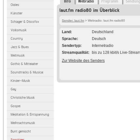
Info
Webradio
Programm
Sendun
Oldies
laut.fm radio80 im Überblick
Künstler
Sender: laut.fm
> Webradio: laut.fm radio80
Schlager & Discofox
Volksmusik
Land
Deutschland
Country
Sprache
Deutsch
Sendertyp
Internetradio
Jazz & Blues
Streamqualität
bis zu 128 kbit/s Live-Strea
Weltmusik
Zur Website des Senders
Gothic & Mittelalter
Soundtracks & Musical
Kinder-Musik
Gay
Christliche Musik
Gospel
Meditation & Entspannung
Weihnachtsmusik
Bunt gemischt
Sonstiges