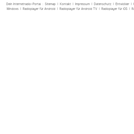
Dein Internetradio-Portal :
Sitemap
|
Kontakt
|
Impressum
|
Datenschutz
|
Entwickler
|
Windows
|
Radioplayer für Android
|
Radioplayer für Android TV
|
Radioplayer für iOS
|
R