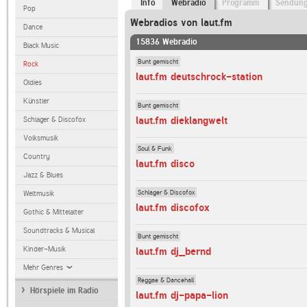
Info
Webradio
Programm
Sendun
Pop
Webradios von laut.fm
Dance
15836 Webradio
Black Music
Bunt gemischt
Rock
laut.fm deutschrock-station
Oldies
Künstler
Bunt gemischt
laut.fm dieklangwelt
Schlager & Discofox
Volksmusik
Soul & Funk
Country
laut.fm disco
Jazz & Blues
Schlager & Discofox
Weltmusik
laut.fm discofox
Gothic & Mittelalter
Soundtracks & Musical
Bunt gemischt
Kinder-Musik
laut.fm dj_bernd
Mehr Genres
Reggae & Dancehall
Hörspiele im Radio
laut.fm dj-papa-lion