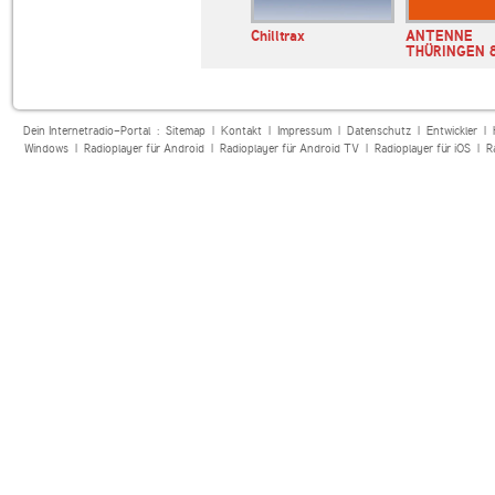
Chilltrax
ANTENNE
THÜRINGEN 8
Dein Internetradio-Portal :
Sitemap
|
Kontakt
|
Impressum
|
Datenschutz
|
Entwickler
|
Windows
|
Radioplayer für Android
|
Radioplayer für Android TV
|
Radioplayer für iOS
|
R