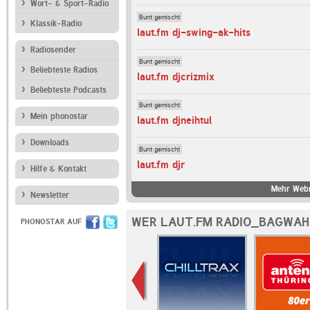
Wort- & Sport-Radio
Bunt gemischt
Klassik-Radio
laut.fm dj-swing-ak-hits
Radiosender
Bunt gemischt
Beliebteste Radios
laut.fm djcrizmix
Beliebteste Podcasts
Bunt gemischt
Mein phonostar
laut.fm djneihtul
Downloads
Bunt gemischt
laut.fm djr
Hilfe & Kontakt
Mehr Webr
Newsletter
WER LAUT.FM RADIO_BAGWAH
PHONOSTAR AUF