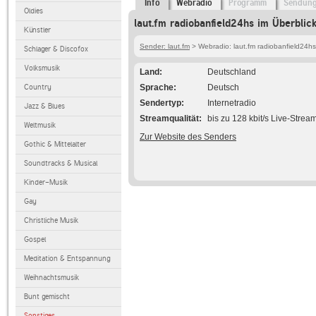
Info
Webradio
Programm
Sendun
Oldies
laut.fm radiobanfield24hs im Überblic
Künstler
Sender: laut.fm
> Webradio: laut.fm radiobanfield24hs
Schlager & Discofox
Volksmusik
Land
Deutschland
Country
Sprache
Deutsch
Sendertyp
Internetradio
Jazz & Blues
Streamqualität
bis zu 128 kbit/s Live-Strea
Weltmusik
Zur Website des Senders
Gothic & Mittelalter
Soundtracks & Musical
Kinder-Musik
Gay
Christliche Musik
Gospel
Meditation & Entspannung
Weihnachtsmusik
Bunt gemischt
Sonstiges