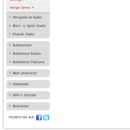
Weniger Genres
Hörspiele im Radio
Wort- & Sport-Radio
Klassik-Radio
Radiosender
Beliebteste Radios
Beliebteste Podcasts
Mein phonostar
Downloads
Hilfe & Kontakt
Newsletter
PHONOSTAR AUF