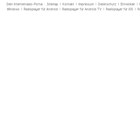
Dein Internetradio-Portal :
Sitemap
|
Kontakt
|
Impressum
|
Datenschutz
|
Entwickler
|
Windows
|
Radioplayer für Android
|
Radioplayer für Android TV
|
Radioplayer für iOS
|
R