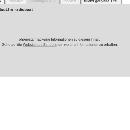
o
Programm
Sendungen A-Z
Podcasts
zuletzt gespielte Titel
aut.fm radioboat
phonostar hat keine Informationen zu diesem Inhalt.
Gehe auf die
Website des Senders
, um weitere Informationen zu erhalten.