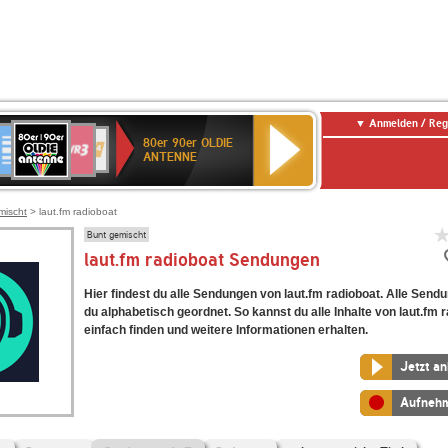
Anmelden / Reg
80er
eutschlandfunk
SWR3
WDR
SWR
80er 90er OLDIE
90er
4
Kultur
ANTENNE
OLDIE
ANTENNE
mischt
> laut.fm radioboat
Bunt gemischt
laut.fm radioboat Sendungen
Hier findest du alle Sendungen von laut.fm radioboat. Alle Send
du alphabetisch geordnet. So kannst du alle Inhalte von laut.fm 
einfach finden und weitere Informationen erhalten.
Jetzt a
Aufneh