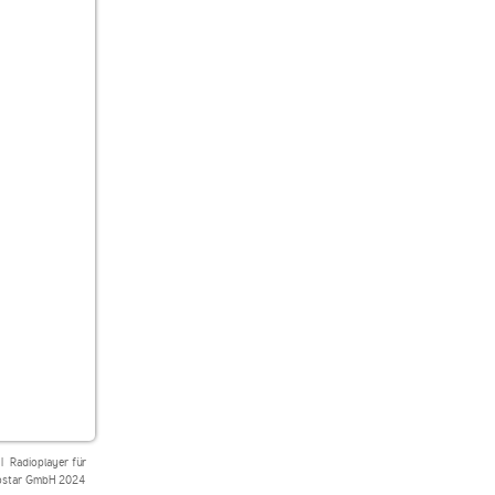
|
Radioplayer für
star GmbH 2024