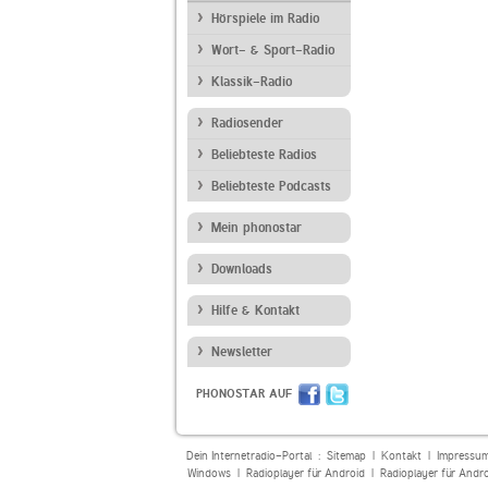
Hörspiele im Radio
Wort- & Sport-Radio
Klassik-Radio
Radiosender
Beliebteste Radios
Beliebteste Podcasts
Mein phonostar
Downloads
Hilfe & Kontakt
Newsletter
PHONOSTAR AUF
Dein Internetradio-Portal :
Sitemap
|
Kontakt
|
Impressu
Windows
|
Radioplayer für Android
|
Radioplayer für Andr