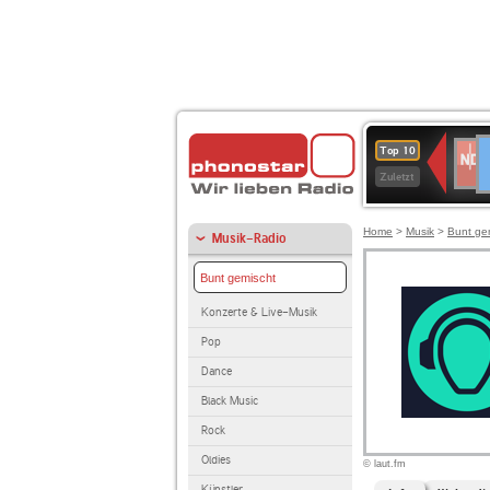
D
NDR
Top 10
2
Zuletzt
Home
>
Musik
>
Bunt ge
Musik-Radio
Bunt gemischt
Konzerte & Live-Musik
Pop
Dance
Black Music
Rock
Oldies
© laut.fm
Künstler