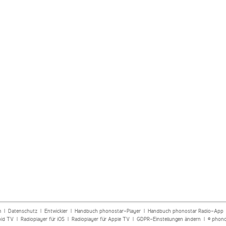
m
|
Datenschutz
|
Entwickler
|
Handbuch phonostar-Player
|
Handbuch phonostar Radio-App
oid TV
|
Radioplayer für iOS
|
Radioplayer für Apple TV
|
GDPR-Einstellungen ändern
| © phono