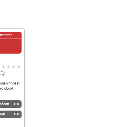
istrieren
ungen findest
radioboat
nhören
men