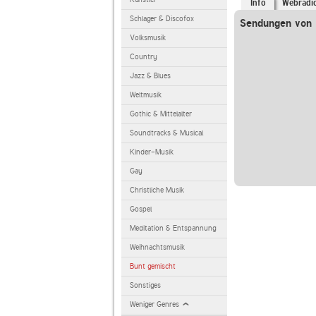
Info
Webradi
Schlager & Discofox
Sendungen von l
Volksmusik
Country
Jazz & Blues
Weltmusik
Gothic & Mittelalter
Soundtracks & Musical
Kinder-Musik
Gay
Christliche Musik
Gospel
Meditation & Entspannung
Weihnachtsmusik
Bunt gemischt
Sonstiges
Weniger Genres