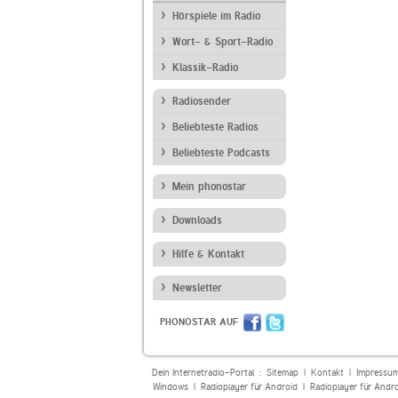
Hörspiele im Radio
Wort- & Sport-Radio
Klassik-Radio
Radiosender
Beliebteste Radios
Beliebteste Podcasts
Mein phonostar
Downloads
Hilfe & Kontakt
Newsletter
PHONOSTAR AUF
Dein Internetradio-Portal :
Sitemap
|
Kontakt
|
Impressu
Windows
|
Radioplayer für Android
|
Radioplayer für Andr