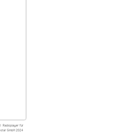
|
Radioplayer für
star GmbH 2024