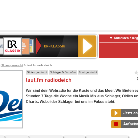
Anmelden / Reg
BR-
DR
Deutschlandfunk
3
Deutschlandfunk
80er
NDR
ANTENNE
SWR
KLASSIK
BR-KLASSIK
Kultur
90er
2
BAYERN
Kultur
OLDIE
ANTENNE
>
Oldies gemischt
> laut.fm radiodeich
Oldies gemischt
Schlager & Discofox
Bunt gemischt
laut.fm radiodeich
Wir sind dein Webradio für die Küste und das Meer. Wir Bieten e
Stunden 7 Tage die Woche ein Musik Mix aus Schlager, Oldies u
Charts. Wobei der Schlager bei uns im Fokus steht.
Jetzt a
Aufneh