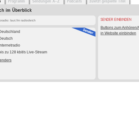
o
Programm
Sendungen A-Z
Podcasts
zuletzt gespielte Titel
ich im Überblick
SENDER EINBINDEN
adio: laut.fm radiodeich
Buttons zum Anhören
Deutschland
in Website einbinden
Deutsch
Internetradio
bis zu 128 kbit/s Live-Stream
Senders