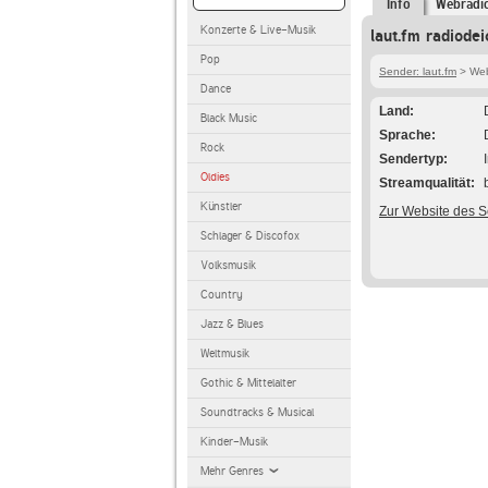
Info
Webradi
Konzerte & Live-Musik
laut.fm radiode
Pop
Sender: laut.fm
> Webr
Dance
Land
Black Music
Sprache
Rock
Sendertyp
Oldies
Streamqualität
Künstler
Zur Website des 
Schlager & Discofox
Volksmusik
Country
Jazz & Blues
Weltmusik
Gothic & Mittelalter
Soundtracks & Musical
Kinder-Musik
Mehr Genres