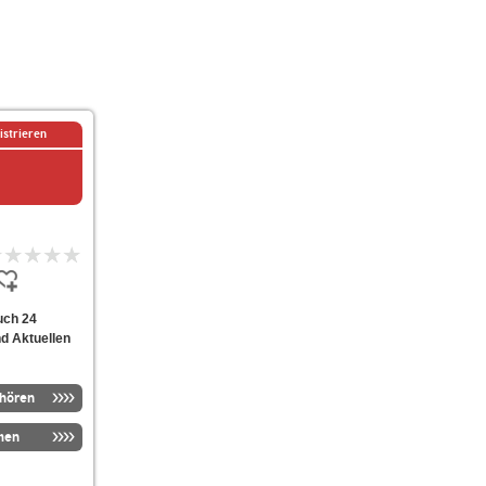
istrieren
uch 24
nd Aktuellen
nhören
men