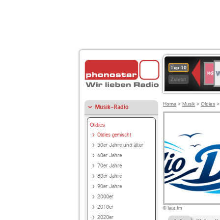
W
SWR
Top 10
4
Zuletzt
Home
>
Musik
>
Oldies
Musik-Radio
Oldies
Oldies gemischt
50er Jahre und älter
60er Jahre
70er Jahre
80er Jahre
90er Jahre
2000er
2010er
© laut.fm
2020er