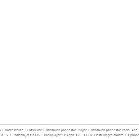
m
|
Datenschutz
|
Entwickler
|
Handbuch phonostar-Player
|
Handbuch phonostar Radio-App
oid TV
|
Radioplayer für iOS
|
Radioplayer für Apple TV
|
GDPR-Einstellungen ändern
| © phono