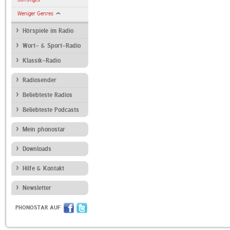
Weniger Genres
Hörspiele im Radio
Wort- & Sport-Radio
Klassik-Radio
Radiosender
Beliebteste Radios
Beliebteste Podcasts
Mein phonostar
Downloads
Hilfe & Kontakt
Newsletter
PHONOSTAR AUF