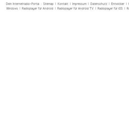
Dein Internetradio-Portal :
Sitemap
|
Kontakt
|
Impressum
|
Datenschutz
|
Entwickler
|
Windows
|
Radioplayer für Android
|
Radioplayer für Android TV
|
Radioplayer für iOS
|
R