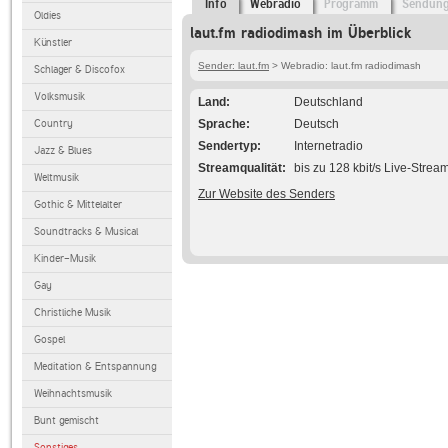
Info
Webradio
Programm
Sendun
Oldies
laut.fm radiodimash im Überblick
Künstler
Sender: laut.fm
> Webradio: laut.fm radiodimash
Schlager & Discofox
Volksmusik
Land
Deutschland
Country
Sprache
Deutsch
Sendertyp
Internetradio
Jazz & Blues
Streamqualität
bis zu 128 kbit/s Live-Strea
Weltmusik
Zur Website des Senders
Gothic & Mittelalter
Soundtracks & Musical
Kinder-Musik
Gay
Christliche Musik
Gospel
Meditation & Entspannung
Weihnachtsmusik
Bunt gemischt
Sonstiges