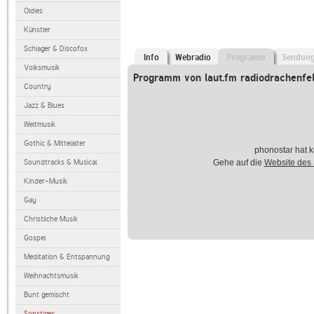
Oldies
Künstler
Schlager & Discofox
Info
Webradio
Programm
Sendun
Volksmusik
Programm von laut.fm radiodrachenfe
Country
Jazz & Blues
Weltmusik
Gothic & Mittelalter
phonostar hat k
Soundtracks & Musical
Gehe auf die
Website des
Kinder-Musik
Gay
Christliche Musik
Gospel
Meditation & Entspannung
Weihnachtsmusik
Bunt gemischt
Sonstiges