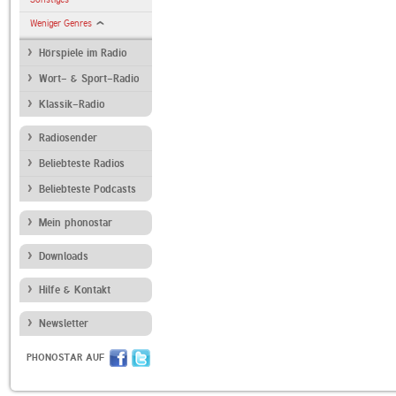
Weniger Genres
Hörspiele im Radio
Wort- & Sport-Radio
Klassik-Radio
Radiosender
Beliebteste Radios
Beliebteste Podcasts
Mein phonostar
Downloads
Hilfe & Kontakt
Newsletter
PHONOSTAR AUF