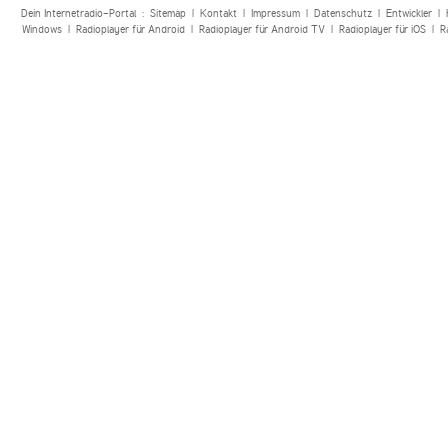
Dein Internetradio-Portal :
Sitemap
|
Kontakt
|
Impressum
|
Datenschutz
|
Entwickler
|
Windows
|
Radioplayer für Android
|
Radioplayer für Android TV
|
Radioplayer für iOS
|
R