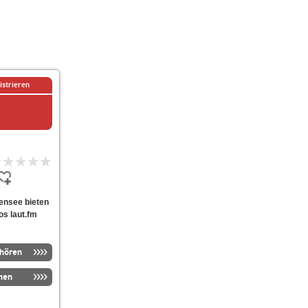
istrieren
rlensee bieten
os laut.fm
nhören
men