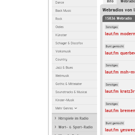
Info
Webradi
Dance
Webradios von l
Black Music
15836 Webradio
Rock
Sonstiges
Oldies
laut.fm modern
Künstler
Schlager & Discofox
Bunt gemischt
Volksmusik
laut.fm querb
Country
Sonstiges
Jazz & Blues
laut.fm msh-m
Weltmusik
Gothic & Mittelalter
Sonstiges
laut.fm kratz3r
Soundtracks & Musical
Kinder-Musik
Sonstiges
Mehr Genres
laut.fm breme
Hörspiele im Radio
Bunt gemischt
Wort- & Sport-Radio
laut.fm yeswe