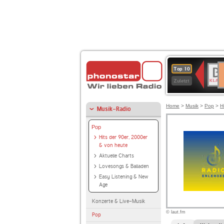
D
BR-
Top 10
Ku
KLAS
Zuletzt
Home
>
Musik
>
Pop
>
H
Musik-Radio
Pop
Hits der 90er, 2000er
& von heute
Aktuelle Charts
Lovesongs & Balladen
Easy Listening & New
Age
Konzerte & Live-Musik
© laut.fm
Pop