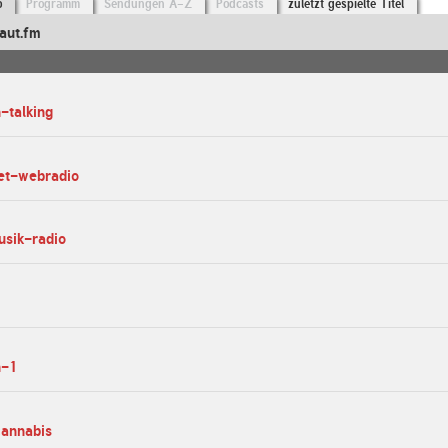
o
Programm
Sendungen A-Z
Podcasts
zuletzt gespielte Titel
aut.fm
-talking
eet-webradio
usik-radio
n-1
cannabis