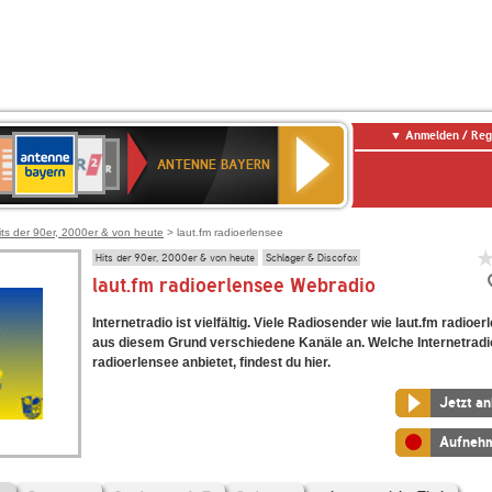
Anmelden / Reg
ANTENNE
eutschlandfunk
WDR
Deutschlandfunk
80er
SWR3
WDR
NDR
SWR
BAYERN
ANTENNE BAYERN
ltur
2
SIK
90er
4
2
Kultur
OLDIE
ANTENNE
its der 90er, 2000er & von heute
> laut.fm radioerlensee
Hits der 90er, 2000er & von heute
Schlager & Discofox
laut.fm radioerlensee Webradio
Internetradio ist vielfältig. Viele Radiosender wie laut.fm radioe
aus diesem Grund verschiedene Kanäle an. Welche Internetradi
radioerlensee anbietet, findest du hier.
Jetzt a
Aufneh