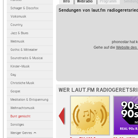
Info
Webradio
Programm
Sendun
Schlager & Discofox
Sendungen von laut.fm radiogeretsrie
Volksmusik
Country
Jazz & Blues
Weltmusik
phonostar hat k
Gehe auf die
Website des
Gothic & Mittelalter
Soundtracks & Musical
Kinder-Musik
Gay
Christliche Musik
WER LAUT.FM RADIOGERETSRI
Gospel
Meditation & Entspannung
Weihnachtsmusik
Bunt gemischt
Sonstiges
Weniger Genres