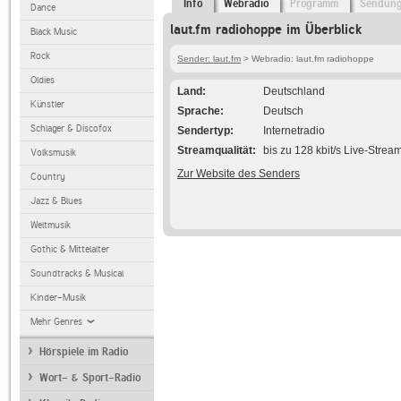
Info
Webradio
Programm
Sendun
Dance
laut.fm radiohoppe im Überblick
Black Music
Rock
Sender: laut.fm
> Webradio: laut.fm radiohoppe
Oldies
Land
Deutschland
Künstler
Sprache
Deutsch
Schlager & Discofox
Sendertyp
Internetradio
Streamqualität
bis zu 128 kbit/s Live-Strea
Volksmusik
Zur Website des Senders
Country
Jazz & Blues
Weltmusik
Gothic & Mittelalter
Soundtracks & Musical
Kinder-Musik
Mehr Genres
Hörspiele im Radio
Wort- & Sport-Radio