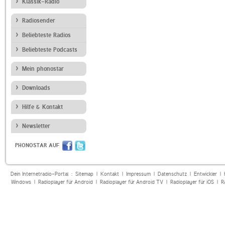
Klassik-Radio
Radiosender
Beliebteste Radios
Beliebteste Podcasts
Mein phonostar
Downloads
Hilfe & Kontakt
Newsletter
PHONOSTAR AUF
Dein Internetradio-Portal :
Sitemap
|
Kontakt
|
Impressum
|
Datenschutz
|
Entwickler
|
Windows
|
Radioplayer für Android
|
Radioplayer für Android TV
|
Radioplayer für iOS
|
R