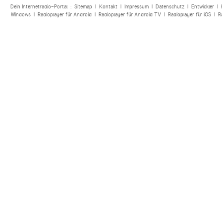
Dein Internetradio-Portal :
Sitemap
|
Kontakt
|
Impressum
|
Datenschutz
|
Entwickler
|
Windows
|
Radioplayer für Android
|
Radioplayer für Android TV
|
Radioplayer für iOS
|
R