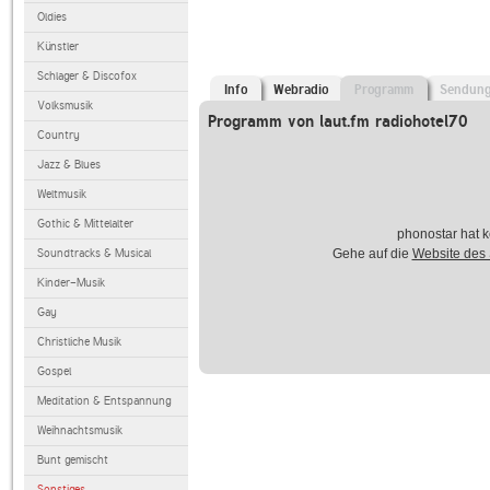
Oldies
Künstler
Schlager & Discofox
Info
Webradio
Programm
Sendun
Volksmusik
Programm von laut.fm radiohotel70
Country
Jazz & Blues
Weltmusik
Gothic & Mittelalter
phonostar hat k
Soundtracks & Musical
Gehe auf die
Website des
Kinder-Musik
Gay
Christliche Musik
Gospel
Meditation & Entspannung
Weihnachtsmusik
Bunt gemischt
Sonstiges