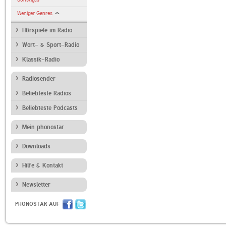
Weniger Genres
Hörspiele im Radio
Wort- & Sport-Radio
Klassik-Radio
Radiosender
Beliebteste Radios
Beliebteste Podcasts
Mein phonostar
Downloads
Hilfe & Kontakt
Newsletter
PHONOSTAR AUF