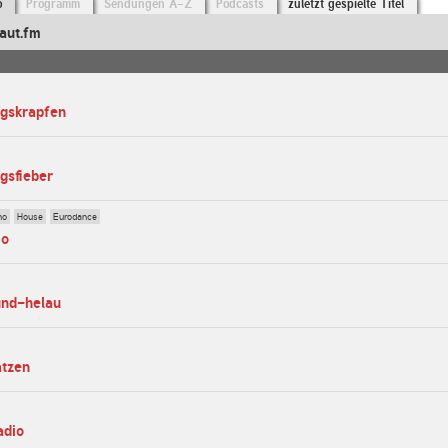
o
Programm
Sendungen A-Z
Podcasts
zuletzt gespielte Titel
aut.fm
ngskrapfen
gsfieber
no
House
Eurodance
io
und-helau
atzen
adio