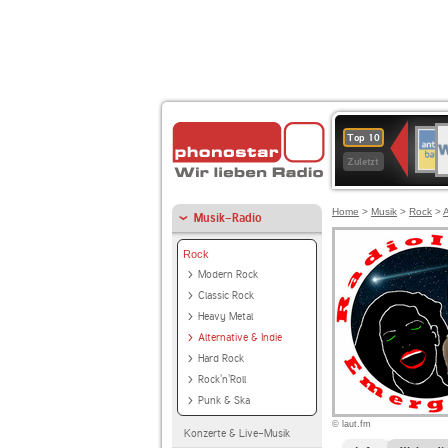
W
ANT
Top 10
2
BAY
Zuletzt
Home
>
Musik
>
Rock
>
A
Musik-Radio
Rock
Modern Rock
Classic Rock
Heavy Metal
Alternative & Indie
Hard Rock
Rock'n'Roll
Punk & Ska
© laut.fm
Konzerte & Live-Musik