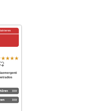
istrieren
aliaemergenti
netradios
nhören
men