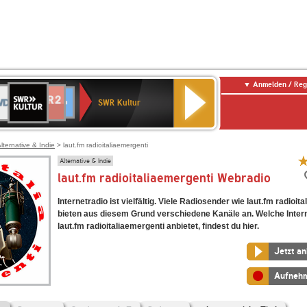
Anmelden / Reg
SWR
DR
NDR
ENNE
80er
SWR3
WDR
BR-
Deutschlandfunk
Deutschlandfunk
Kultur
SWR Kultur
2
ERN
90er
4
KLASSIK
Kultur
OLDIE
ANTENNE
lternative & Indie
> laut.fm radioitaliaemergenti
Alternative & Indie
laut.fm radioitaliaemergenti Webradio
Internetradio ist vielfältig. Viele Radiosender wie laut.fm radioit
bieten aus diesem Grund verschiedene Kanäle an. Welche Inter
laut.fm radioitaliaemergenti anbietet, findest du hier.
Jetzt a
Aufneh