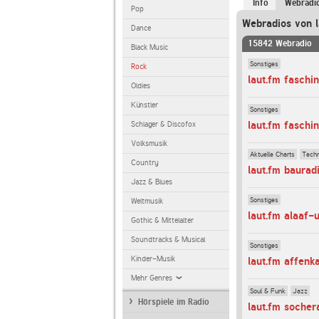
Info
Webradi
Pop
Webradios von l
Dance
15842 Webradio
Black Music
Sonstiges
Rock
laut.fm faschi
Oldies
Künstler
Sonstiges
laut.fm faschin
Schlager & Discofox
Volksmusik
Aktuelle Charts
Tech
Country
laut.fm baurad
Jazz & Blues
Sonstiges
Weltmusik
laut.fm alaaf-
Gothic & Mittelalter
Soundtracks & Musical
Sonstiges
Kinder-Musik
laut.fm affenk
Mehr Genres
Soul & Funk
Jazz
Hörspiele im Radio
laut.fm socher