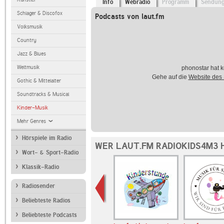
Info
Webradio
Programm
Sendun
Schlager & Discofox
Podcasts von laut.fm
Volksmusik
Country
Jazz & Blues
Weltmusik
phonostar hat k
Gehe auf die
Website des
Gothic & Mittelalter
Soundtracks & Musical
Kinder-Musik
Mehr Genres
Hörspiele im Radio
WER LAUT.FM RADIOKIDS4M3 
Wort- & Sport-Radio
Klassik-Radio
Radiosender
Beliebteste Radios
Beliebteste Podcasts