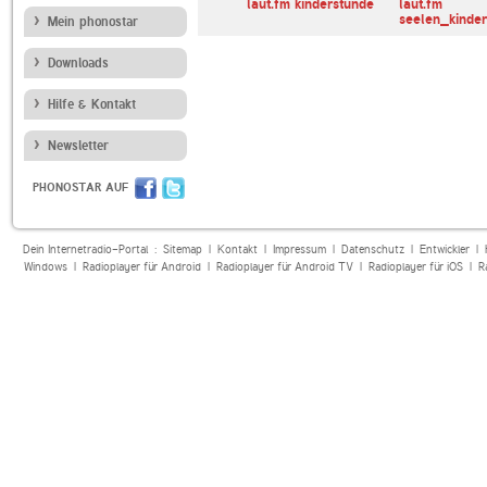
chwany
laut.fm kinderlieder
laut.fm kinderstunde
laut.fm
 und Kinder…
seelen_kinder
Mein phonostar
Downloads
Hilfe & Kontakt
Newsletter
PHONOSTAR AUF
Dein Internetradio-Portal :
Sitemap
|
Kontakt
|
Impressum
|
Datenschutz
|
Entwickler
|
Windows
|
Radioplayer für Android
|
Radioplayer für Android TV
|
Radioplayer für iOS
|
R