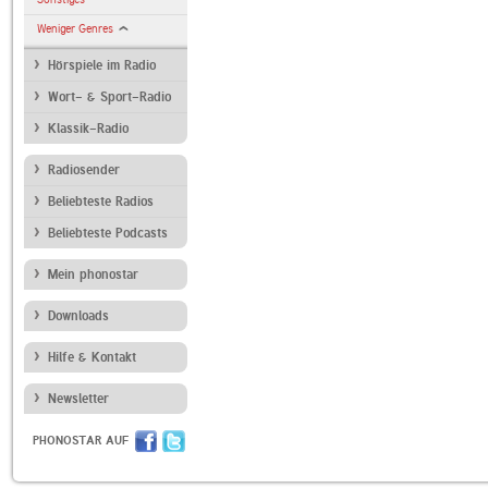
Weniger Genres
Hörspiele im Radio
Wort- & Sport-Radio
Klassik-Radio
Radiosender
Beliebteste Radios
Beliebteste Podcasts
Mein phonostar
Downloads
Hilfe & Kontakt
Newsletter
PHONOSTAR AUF