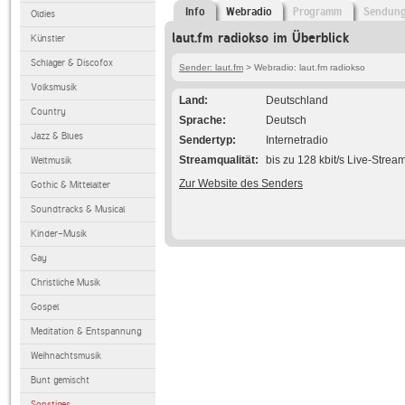
Info
Webradio
Programm
Sendun
Oldies
laut.fm radiokso im Überblick
Künstler
Schlager & Discofox
Sender: laut.fm
> Webradio: laut.fm radiokso
Volksmusik
Land
Deutschland
Country
Sprache
Deutsch
Jazz & Blues
Sendertyp
Internetradio
Streamqualität
bis zu 128 kbit/s Live-Strea
Weltmusik
Zur Website des Senders
Gothic & Mittelalter
Soundtracks & Musical
Kinder-Musik
Gay
Christliche Musik
Gospel
Meditation & Entspannung
Weihnachtsmusik
Bunt gemischt
Sonstiges