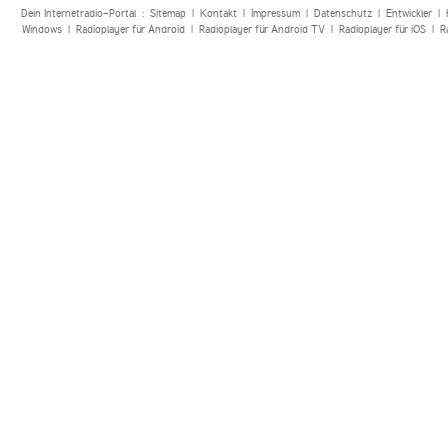
Dein Internetradio-Portal :
Sitemap
|
Kontakt
|
Impressum
|
Datenschutz
|
Entwickler
|
Windows
|
Radioplayer für Android
|
Radioplayer für Android TV
|
Radioplayer für iOS
|
R