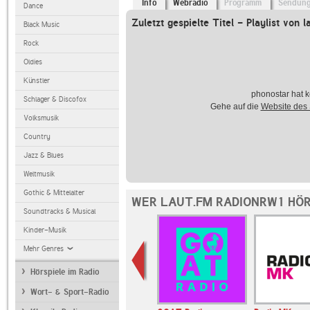
Info
Webradio
Programm
Sendun
Dance
Zuletzt gespielte Titel - Playlist von l
Black Music
Rock
Oldies
Künstler
phonostar hat k
Schlager & Discofox
Gehe auf die
Website des
Volksmusik
Country
Jazz & Blues
Weltmusik
Gothic & Mittelalter
WER LAUT.FM RADIONRW1 HÖR
Soundtracks & Musical
Kinder-Musik
Mehr Genres
Hörspiele im Radio
Wort- & Sport-Radio