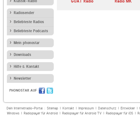
adio-hitmix-
Klassik-Radio
GOAT Radio
Radio MK
Radiosender
Beliebteste Radios
Beliebteste Podcasts
Mein phonostar
Downloads
Hilfe & Kontakt
Newsletter
PHONOSTAR AUF
Dein Internetradio-Portal :
Sitemap
|
Kontakt
|
Impressum
|
Datenschutz
|
Entwickler
|
Windows
|
Radioplayer für Android
|
Radioplayer für Android TV
|
Radioplayer für iOS
|
R