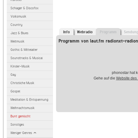
Schlager & Discofox
Volksmusik
Country
Info
Webradio
Programm
Sendun
Jazz & Blues
Programm von laut.fm radionxt-radio
Weltmusik
Gothic & Mittelalter
Soundtracks & Musical
Kinder-Musik
phonostar hat k
Gay
Gehe auf die
Website des
Christliche Musik
Gospel
Meditation & Entspannung
Weihnachtsmusik
Bunt gemischt
Sonstiges
Weniger Genres