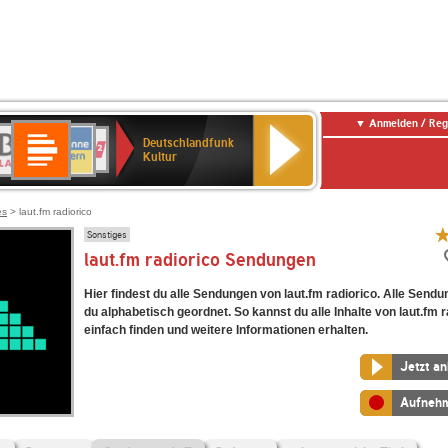
Anmelden / Reg
Deutschlandfunk
R-
ANTENNE
Deutschlandfunk
80er
SWR3
NDR
WDR
SWR
Deutschlandfunk
Kultur
LASSIK
BAYERN
90er
2
2
Kultur
Kultur
OLDIE
ANTENNE
es
> laut.fm radiorico
Sonstiges
laut.fm radiorico Sendungen
Hier findest du alle Sendungen von laut.fm radiorico. Alle Sendu
du alphabetisch geordnet. So kannst du alle Inhalte von laut.fm r
einfach finden und weitere Informationen erhalten.
Jetzt a
Aufneh