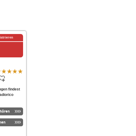
istrieren
ngen findest
adiorico
nhören
men