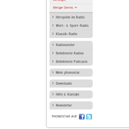
Weniger Genres
Hörspiele im Radio
Wort- & Sport-Radio
Klassik-Radio
Radiosender
Beliebteste Radios
Beliebteste Podcasts
Mein phonostar
Downloads
Hilfe & Kontakt
Newsletter
PHONOSTAR AUF