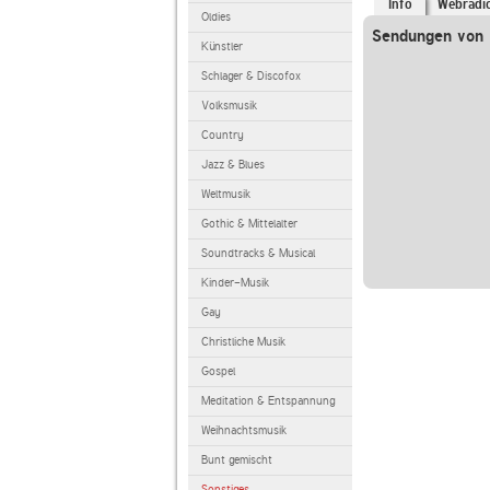
Info
Webradi
Oldies
Sendungen von l
Künstler
Schlager & Discofox
Volksmusik
Country
Jazz & Blues
Weltmusik
Gothic & Mittelalter
Soundtracks & Musical
Kinder-Musik
Gay
Christliche Musik
Gospel
Meditation & Entspannung
Weihnachtsmusik
Bunt gemischt
Sonstiges