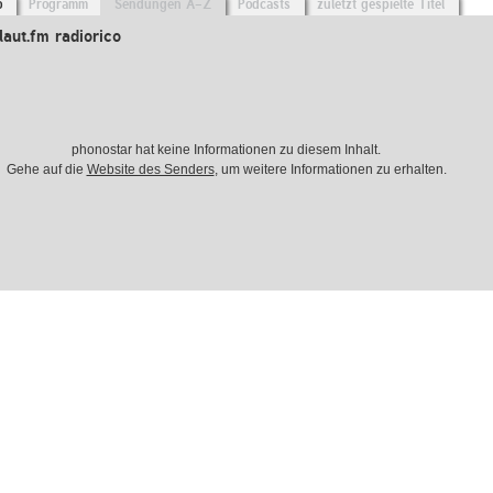
o
Programm
Sendungen A-Z
Podcasts
zuletzt gespielte Titel
aut.fm radiorico
phonostar hat keine Informationen zu diesem Inhalt.
Gehe auf die
Website des Senders
, um weitere Informationen zu erhalten.