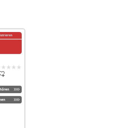
istrieren
nhören
men