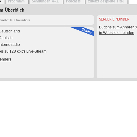
o
Programm
Sendungen A-Z
Podcasts
zuletzt gespielte Titel
im Überblick
SENDER EINBINDEN
adio: laut.fm radiors
Buttons zum Anhören
Deutschland
in Website einbinden
Deutsch
Internetradio
bis zu 128 kbit/s Live-Stream
Senders