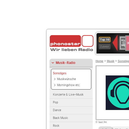
S
80er
Top 10
90er
Zuletzt
OLDI
ANT
Home
>
Musik
>
Sonstig
Musik-Radio
Sonstiges
Musikwünsche
Morningshow etc.
Konzerte & Live-Musik
Pop
Dance
Black Music
© laut.fm
Rock