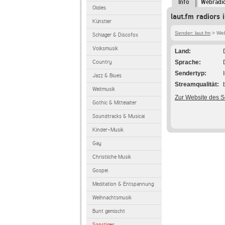
Info
Webradi
Oldies
laut.fm radiors 
Künstler
Sender: laut.fm
> Webr
Schlager & Discofox
Volksmusik
Land
Country
Sprache
Sendertyp
Jazz & Blues
Streamqualität
Weltmusik
Zur Website des 
Gothic & Mittelalter
Soundtracks & Musical
Kinder-Musik
Gay
Christliche Musik
Gospel
Meditation & Entspannung
Weihnachtsmusik
Bunt gemischt
Sonstiges