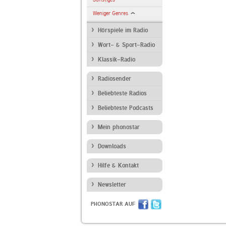
Weniger Genres
Hörspiele im Radio
Wort- & Sport-Radio
Klassik-Radio
Radiosender
Beliebteste Radios
Beliebteste Podcasts
Mein phonostar
Downloads
Hilfe & Kontakt
Newsletter
PHONOSTAR AUF