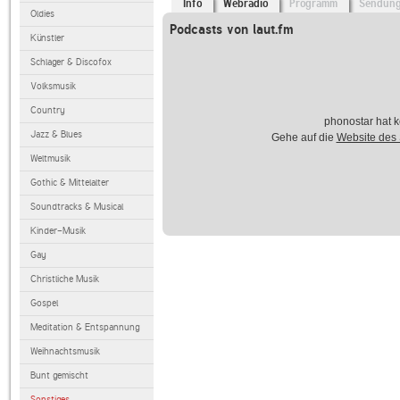
Info
Webradio
Programm
Sendun
Oldies
Podcasts von laut.fm
Künstler
Schlager & Discofox
Volksmusik
Country
phonostar hat k
Jazz & Blues
Gehe auf die
Website des
Weltmusik
Gothic & Mittelalter
Soundtracks & Musical
Kinder-Musik
Gay
Christliche Musik
Gospel
Meditation & Entspannung
Weihnachtsmusik
Bunt gemischt
Sonstiges