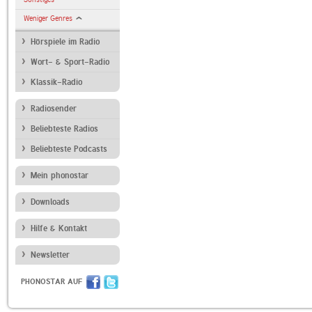
Weniger Genres
Hörspiele im Radio
Wort- & Sport-Radio
Klassik-Radio
Radiosender
Beliebteste Radios
Beliebteste Podcasts
Mein phonostar
Downloads
Hilfe & Kontakt
Newsletter
PHONOSTAR AUF