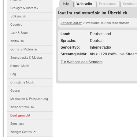
Info
Webradio
Programm
Sendun
Schlager & Discofox
laut.fm radiostarflair im Überblick
Volksmusik
Sender: laut.fm
> Webradio: laut.fm radiostarflair
Country
Jazz & Blues
Land
Deutschland
Sprache
Deutsch
Weltmusik
Sendertyp
Internetradio
Gothic & Mittelalter
Streamqualität
bis zu 128 kbit/s Live-Strea
Soundtracks & Musical
Zur Website des Senders
Kinder-Musik
Gay
Christliche Musik
Gospel
Meditation & Entspannung
Weihnachtsmusik
Bunt gemischt
Sonstiges
Weniger Genres