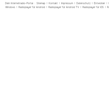
Dein Internetradio-Portal :
Sitemap
|
Kontakt
|
Impressum
|
Datenschutz
|
Entwickler
|
Windows
|
Radioplayer für Android
|
Radioplayer für Android TV
|
Radioplayer für iOS
|
R