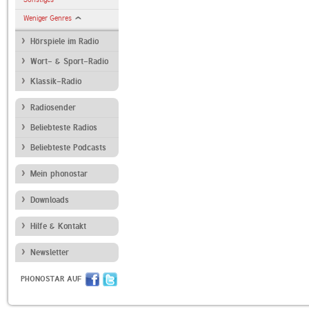
Weniger Genres
Hörspiele im Radio
Wort- & Sport-Radio
Klassik-Radio
Radiosender
Beliebteste Radios
Beliebteste Podcasts
Mein phonostar
Downloads
Hilfe & Kontakt
Newsletter
PHONOSTAR AUF