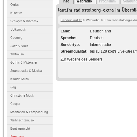
Info
Webradio
Programm
Sendun
Oldies
laut.fm radiostolberg-extra im Überbli
Künstler
Sender: laut.fm
> Webradio: laut.fm radiostolberg-extr
Schlager & Discofox
Volksmusik
Land
Deutschland
Country
Sprache
Deutsch
Sendertyp
Internetradio
Jazz & Blues
Streamqualität
bis zu 128 kbit/s Live-Strea
Weltmusik
Zur Website des Senders
Gothic & Mittelalter
Soundtracks & Musical
Kinder-Musik
Gay
Christliche Musik
Gospel
Meditation & Entspannung
Weihnachtsmusik
Bunt gemischt
Sonstiges