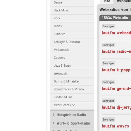
Info
Webradi
Dance
Webradios von l
Black Music
15836 Webradio
Rock
Sonstiges
Oldies
laut.fm webra
Künstler
Schlager & Discofox
Sonstiges
Volksmusik
laut.fm radio-
Country
Sonstiges
Jazz & Blues
laut.fm k-popp
Weltmusik
Gothic & Mittelalter
Sonstiges
laut.fm gerold
Soundtracks & Musical
Kinder-Musik
Sonstiges
Mehr Genres
laut.fm dj-jerr
Hörspiele im Radio
Sonstiges
Wort- & Sport-Radio
laut.fm waves