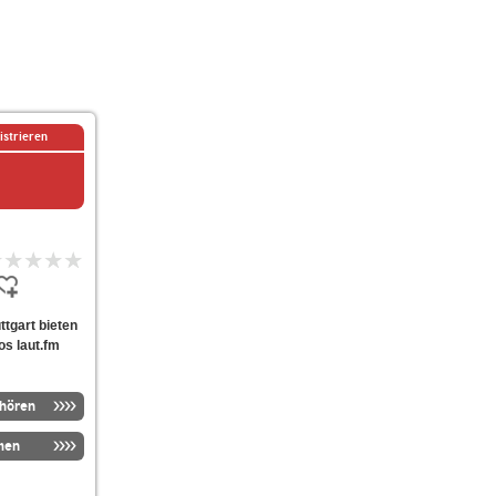
istrieren
uttgart bieten
os laut.fm
nhören
men