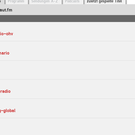
o
Programm
Sendungen A-Z
Podcasts
zuletzt gespielte Titel
aut.fm
dio-ohv
mario
-radio
y-global