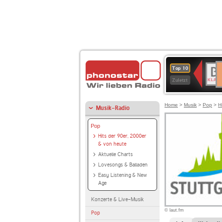
D
BR-
Top 10
Ku
KLAS
Zuletzt
Home
>
Musik
>
Pop
>
H
Musik-Radio
Pop
Hits der 90er, 2000er
& von heute
Aktuelle Charts
Lovesongs & Balladen
Easy Listening & New
Age
Konzerte & Live-Musik
© laut.fm
Pop