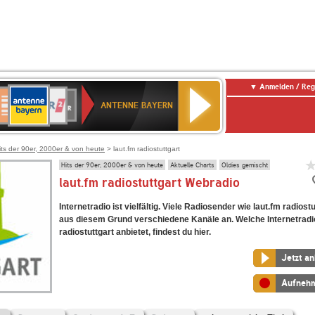
Anmelden / Reg
ANTENNE
eutschlandfunk
WDR
Deutschlandfunk
80er
SWR3
WDR
NDR
SWR
BAYERN
ANTENNE BAYERN
ltur
2
SIK
90er
4
2
Kultur
OLDIE
ANTENNE
its der 90er, 2000er & von heute
> laut.fm radiostuttgart
Hits der 90er, 2000er & von heute
Aktuelle Charts
Oldies gemischt
laut.fm radiostuttgart Webradio
Internetradio ist vielfältig. Viele Radiosender wie laut.fm radiost
aus diesem Grund verschiedene Kanäle an. Welche Internetradi
radiostuttgart anbietet, findest du hier.
Jetzt a
Aufneh