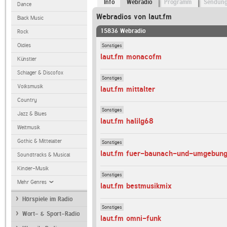
Info
Webradio
Programm
Sendun
Dance
Webradios von laut.fm
Black Music
15836 Webradio
Rock
Sonstiges
Oldies
laut.fm monacofm
Künstler
Schlager & Discofox
Sonstiges
Volksmusik
laut.fm mittalter
Country
Sonstiges
Jazz & Blues
laut.fm halilg68
Weltmusik
Gothic & Mittelalter
Sonstiges
laut.fm fuer-baunach-und-umgebun
Soundtracks & Musical
Kinder-Musik
Sonstiges
Mehr Genres
laut.fm bestmusikmix
Hörspiele im Radio
Sonstiges
Wort- & Sport-Radio
laut.fm omni-funk