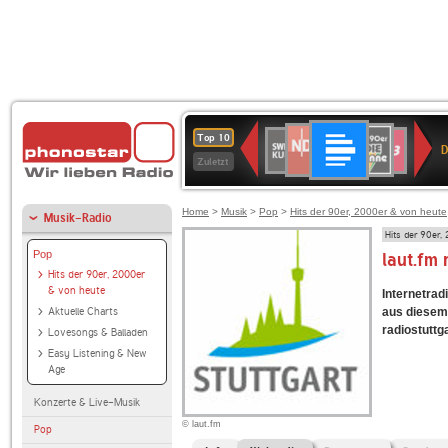
Deutschlandfunk
NDR
80er
SWR
SWR3
Top 10
D
2
90er
Kultur
Zuletzt
OLDIE
ANTENNE
Home
>
Musik
>
Pop
>
Hits der 90er, 2000er & von heute
Musik-Radio
Hits der 90er,
Pop
laut.fm
Hits der 90er, 2000er
& von heute
Internetradi
Aktuelle Charts
aus diesem 
radiostuttga
Lovesongs & Balladen
Easy Listening & New
Age
Konzerte & Live-Musik
© laut.fm
Pop