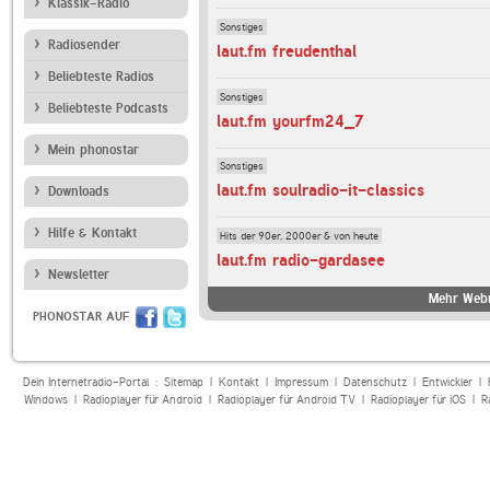
Klassik-Radio
Sonstiges
Radiosender
laut.fm freudenthal
Beliebteste Radios
Sonstiges
Beliebteste Podcasts
laut.fm yourfm24_7
Mein phonostar
Sonstiges
laut.fm soulradio-it-classics
Downloads
Hilfe & Kontakt
Hits der 90er, 2000er & von heute
laut.fm radio-gardasee
Newsletter
Mehr Webr
PHONOSTAR AUF
Dein Internetradio-Portal :
Sitemap
|
Kontakt
|
Impressum
|
Datenschutz
|
Entwickler
|
Windows
|
Radioplayer für Android
|
Radioplayer für Android TV
|
Radioplayer für iOS
|
R