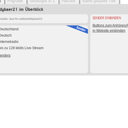
o
Programm
Sendungen A-Z
Podcasts
zuletzt gespielte Titel
ddybaer21 im Überblick
SENDER EINBINDEN
radio: laut.fm radioteddybaer21
Buttons zum Anhören
Deutschland
in Website einbinden
Deutsch
Internetradio
bis zu 128 kbit/s Live-Stream
Senders