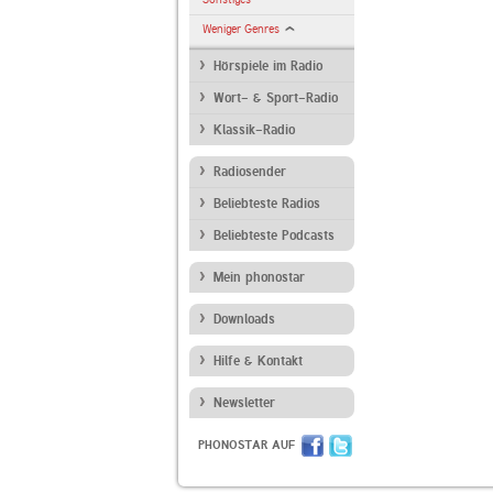
Weniger Genres
Hörspiele im Radio
Wort- & Sport-Radio
Klassik-Radio
Radiosender
Beliebteste Radios
Beliebteste Podcasts
Mein phonostar
Downloads
Hilfe & Kontakt
Newsletter
PHONOSTAR AUF