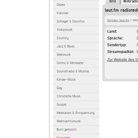
Info
Webradi
Oldies
laut.fm radiote
Künstler
Sender: laut.fm
> Web
Schlager & Discofox
Volksmusik
Land
Country
Sprache
Sendertyp
Jazz & Blues
Streamqualität
Weltmusik
Zur Website des 
Gothic & Mittelalter
Soundtracks & Musical
Kinder-Musik
Gay
Christliche Musik
Gospel
Meditation & Entspannung
Weihnachtsmusik
Bunt gemischt
Sonstiges