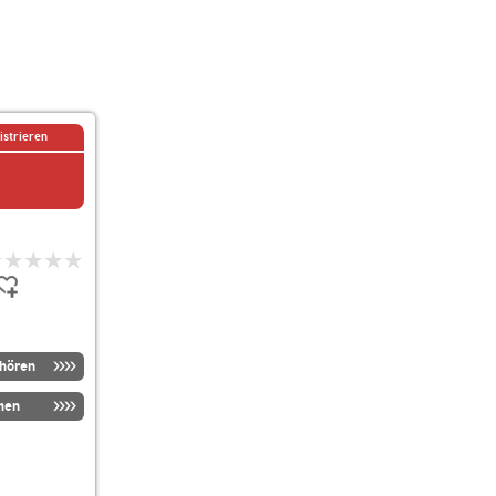
istrieren
nhören
men