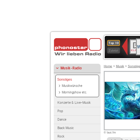
W
BR-
Top 10
2
KLAS
Zuletzt
Home
>
Musik
>
Sonstig
Musik-Radio
Sonstiges
Musikwünsche
Morningshow etc.
Konzerte & Live-Musik
Pop
Dance
Black Music
© laut.fm
Rock