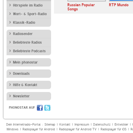
E BAYERN
WDR 5
Russian Popular
RTP Mundo
Hörspiele im Radio
Songs
Wort- & Sport-Radio
Klassik-Radio
Radiosender
Beliebteste Radios
Beliebteste Podcasts
Mein phonostar
Downloads
Hilfe & Kontakt
Newsletter
PHONOSTAR AUF
Dein Internetradio-Portal :
Sitemap
|
Kontakt
|
Impressum
|
Datenschutz
|
Entwickler
|
Windows
|
Radioplayer für Android
|
Radioplayer für Android TV
|
Radioplayer für iOS
|
R