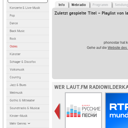
Info
Webradio
Programm
Sendun
Konzerte & Live-Musik
Zuletzt gespielte Titel - Playlist von l
Pop
Dance
Black Music
Rock
phonostar hat k
Oldies
Gehe auf die
Website des
Künstler
Schlager & Discofox
Volksmusik
Country
Jazz & Blues
WER LAUT.FM RADIOWILDERKA
Weltmusik
Gothic & Mittelalter
Soundtracks & Musical
Kinder-Musik
Mehr Genres